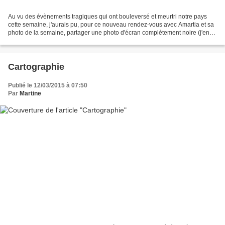
Au vu des évènements tragiques qui ont bouleversé et meurtri notre pays
cette semaine, j'aurais pu, pour ce nouveau rendez-vous avec Amartia et sa
photo de la semaine, partager une photo d'écran complètement noire (j'en
avais une :( ). Et puis... non!...
Cartographie
Publié le 12/03/2015 à 07:50
Par
Martine