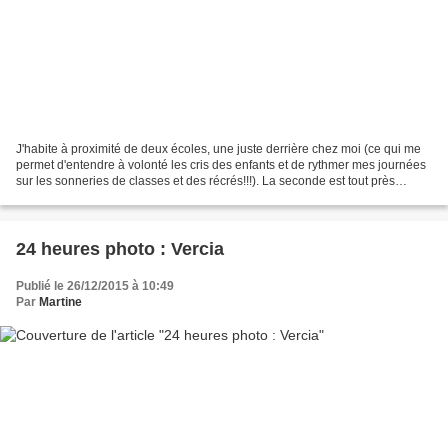
J'habite à proximité de deux écoles, une juste derrière chez moi (ce qui me
permet d'entendre à volonté les cris des enfants et de rythmer mes journées
sur les sonneries de classes et des récrés!!!). La seconde est tout près
également et je passe devant...
24 heures photo : Vercia
Publié le 26/12/2015 à 10:49
Par
Martine