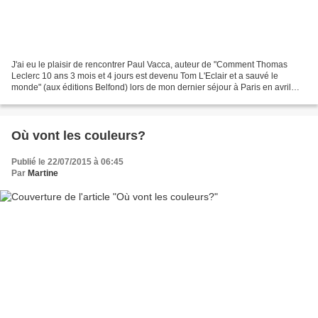
J'ai eu le plaisir de rencontrer Paul Vacca, auteur de "Comment Thomas
Leclerc 10 ans 3 mois et 4 jours est devenu Tom L'Eclair et a sauvé le
monde" (aux éditions Belfond) lors de mon dernier séjour à Paris en avril
dernier. Il s'en est passé des jours,...
Où vont les couleurs?
Publié le 22/07/2015 à 06:45
Par
Martine