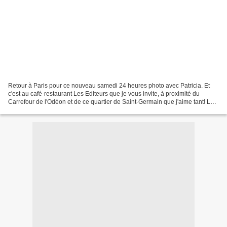
Retour à Paris pour ce nouveau samedi 24 heures photo avec Patricia. Et
c'est au café-restaurant Les Editeurs que je vous invite, à proximité du
Carrefour de l'Odéon et de ce quartier de Saint-Germain que j'aime tant! Les
Editeurs, un nom bien approprié...