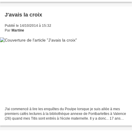
J'avais la croix
Publié le 14/10/2014 à 15:32
Par
Martine
J'ai commencé à lire les enquêtes du Poulpe lorsque je suis allée à mes
premiers cafés lectures à la bibliothèque annexe de Fontbarlettes à Valence
(26) quand mes Titis sont entrés à l'école maternelle. Il y a donc... 17 ans
déjà! Le temps passe... Je...