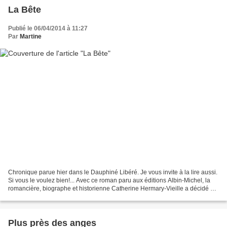
La Bête
Publié le 06/04/2014 à 11:27
Par
Martine
Chronique parue hier dans le Dauphiné Libéré. Je vous invite à la lire aussi.
Si vous le voulez bien!... Avec ce roman paru aux éditions Albin-Michel, la
romancière, biographe et historienne Catherine Hermary-Vieille a décidé de
réveiller un mythe, très...
Plus près des anges