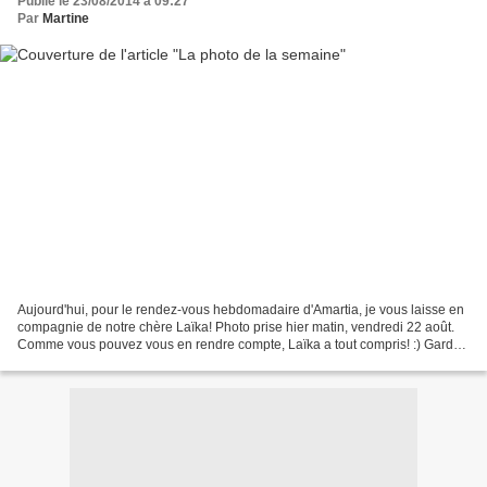
Publié le 23/08/2014 à 09:27
Par
Martine
Aujourd'hui, pour le rendez-vous hebdomadaire d'Amartia, je vous laisse en
compagnie de notre chère Laïka! Photo prise hier matin, vendredi 22 août.
Comme vous pouvez vous en rendre compte, Laïka a tout compris! :) Garder
la maison, c'est du boulot. Autant...