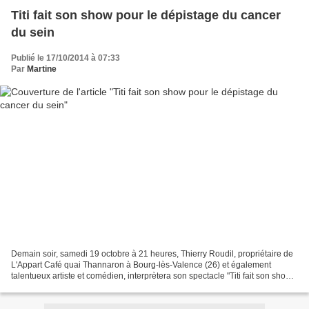
Titi fait son show pour le dépistage du cancer
du sein
Publié le 17/10/2014 à 07:33
Par
Martine
Demain soir, samedi 19 octobre à 21 heures, Thierry Roudil, propriétaire de
L'Appart Café quai Thannaron à Bourg-lès-Valence (26) et également
talentueux artiste et comédien, interprètera son spectacle "Titi fait son show
latin" au profit de notre Comité...