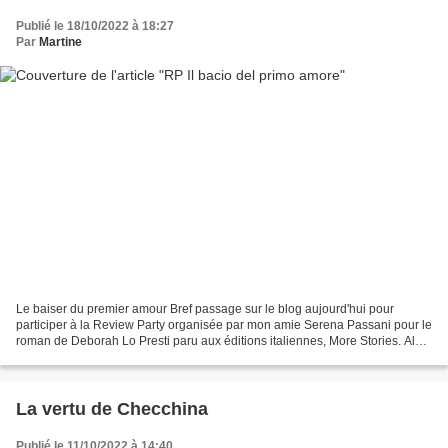
Publié le 18/10/2022 à 18:27
Par
Martine
Le baiser du premier amour Bref passage sur le blog aujourd'hui pour
participer à la Review Party organisée par mon amie Serena Passani pour le
roman de Deborah Lo Presti paru aux éditions italiennes, More Stories. Alors
qu'elle s'apprête à quitter Bologne...
La vertu de Checchina
Publié le 11/10/2022 à 14:40