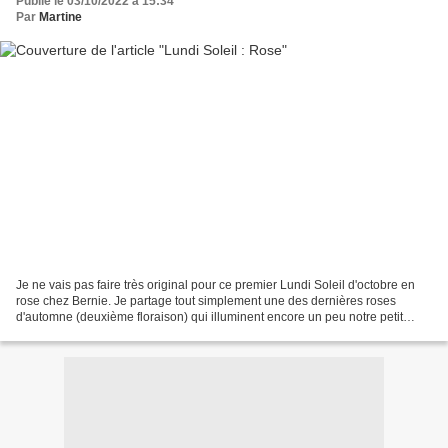
Publié le 03/10/2022 à 15:34
Par
Martine
Je ne vais pas faire très original pour ce premier Lundi Soleil d'octobre en
rose chez Bernie. Je partage tout simplement une des dernières roses
d'automne (deuxième floraison) qui illuminent encore un peu notre petit
jardin. Je vous souhaite une bonne...