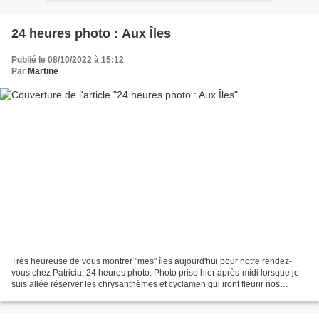
24 heures photo : Aux Îles
Publié le 08/10/2022 à 15:12
Par
Martine
Très heureuse de vous montrer "mes" îles aujourd'hui pour notre rendez-
vous chez Patricia, 24 heures photo. Photo prise hier après-midi lorsque je
suis allée réserver les chrysanthèmes et cyclamen qui iront fleurir nos
tombes pour la Toussaint, le 1er...