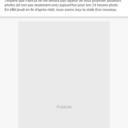
J'espère que Patricia ne me tiendra pas rigueur de vous proposer plusieurs
photos (et non pas seulement une) aujourd'hui pour son 24 heures photo.
En effet jeudi en fin d'après-midi, nous avons reçu la visite d'un nouveau
chat dans le jardin, sans doute...
Publicité