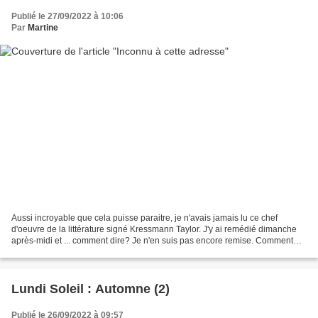
Publié le 27/09/2022 à 10:06
Par
Martine
Aussi incroyable que cela puisse paraitre, je n'avais jamais lu ce chef
d'oeuvre de la littérature signé Kressmann Taylor. J'y ai remédié dimanche
après-midi et ... comment dire? Je n'en suis pas encore remise. Comment
parler de cette correspondance débutée...
Lundi Soleil : Automne (2)
Publié le 26/09/2022 à 09:57