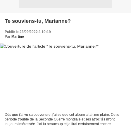
Te souviens-tu, Marianne?
Publié le 23/09/2022 à 10:19
Par
Martine
Dès que j'ai vu sa couverture, j'ai su que cet album allait me plaire. Cette
période trouble de la Seconde Guerre mondiale et ses atrocités m'ont
toujours intéressée. J'ai lu beaucoup et je lirai certainement encore
beaucoup sur ces années terrifiantes...