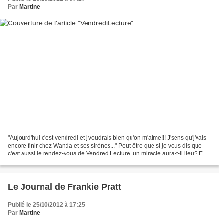
Par
Martine
"Aujourd'hui c'est vendredi et j'voudrais bien qu'on m'aime!!! J'sens qu'j'vais
encore finir chez Wanda et ses sirènes..." Peut-être que si je vous dis que
c'est aussi le rendez-vous de VendrediLecture, un miracle aura-t-il lieu? En
attendant, je lis...
Le Journal de Frankie Pratt
Publié le 25/10/2012 à 17:25
Par
Martine