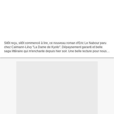
Sitôt reçu, sitôt commencé à lire, ce nouveau roman d'Eric Le Nabour paru
chez Calmann-Lévy "La Dame de Kyoto". Dépaysement garanti et belle
saga littéraire qui m'enchante depuis hier soir. Une belle lecture pour nous
emmener bien loin de nos tracas quotidiens......