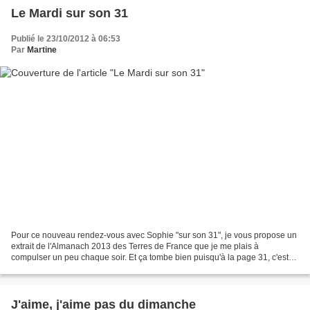
Le Mardi sur son 31
Publié le 23/10/2012 à 06:53
Par
Martine
Pour ce nouveau rendez-vous avec Sophie "sur son 31", je vous propose un
extrait de l'Almanach 2013 des Terres de France que je me plais à
compulser un peu chaque soir. Et ça tombe bien puisqu'à la page 31, c'est
un passage du roman de Patrick Breuzé...
J'aime, j'aime pas du dimanche