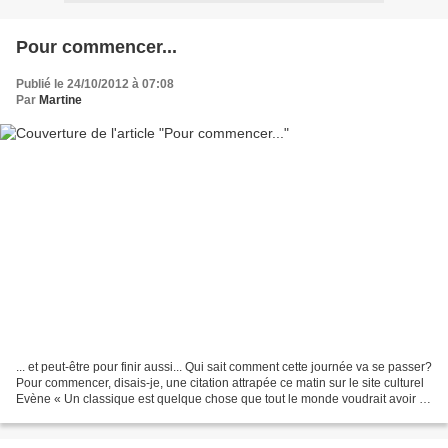
Pour commencer...
Publié le 24/10/2012 à 07:08
Par
Martine
... et peut-être pour finir aussi... Qui sait comment cette journée va se passer?
Pour commencer, disais-je, une citation attrapée ce matin sur le site culturel
Evène « Un classique est quelque chose que tout le monde voudrait avoir lu
et que personne...