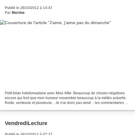
Publié le 28/10/2012 à 14:47
Par
Martine
Petit bilan hebdomadaire avec Miss Alfie. Beaucoup de choses négatives
encore qui font que mon humeur ressemble beaucoup à la météo actuelle:
froide, venteuse et pluvieuse... Je n'ai donc pas aimé: - les commentaires à
demi-mots ou en demi-teintes qui...
VendrediLecture
Publié le 26/10/2012 à 07:27