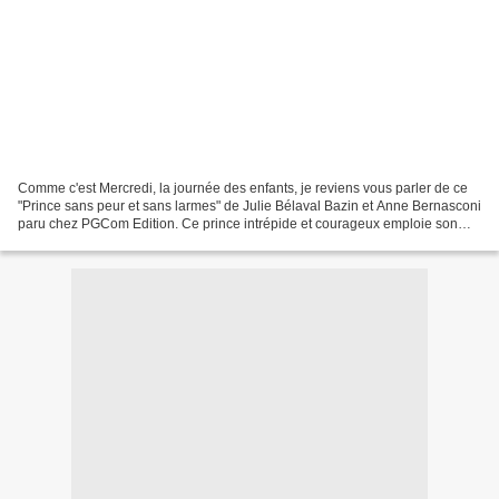
Comme c'est Mercredi, la journée des enfants, je reviens vous parler de ce
"Prince sans peur et sans larmes" de Julie Bélaval Bazin et Anne Bernasconi
paru chez PGCom Edition. Ce prince intrépide et courageux emploie son
temps à venir en aide aux malheureuses...