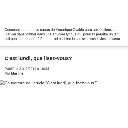
Comment parler de ce roman de Véronique Ovaldé paru aux éditions de
l’Olivier sans tomber dans une envolée lyrique qui pourrait paraître un tant
soit peu surprenante ? Pourtant tel est bien le cas avec ces « vies d’oiseaux
» qui nous charment et nous...
C'est lundi, que lisez-vous?
Publié le 21/11/2011 à 18:34
Par
Martine