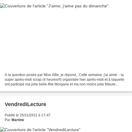
A la question posée par Miss Alfie, je répond,. Cette semaine, j'ai aimé: - la
super après-midi scrap (4 heures!!!) organisée hier après-midi et à laquelle
ont participé ma jolie belle-fille Morgane et ma non moins jolie filleule
Nourhene - la soirée...
VendrediLecture
Publié le 25/11/2011 à 17:47
Par
Martine