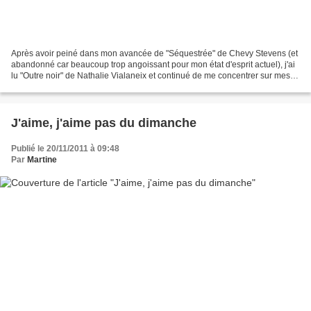
Après avoir peiné dans mon avancée de "Séquestrée" de Chevy Stevens (et
abandonné car beaucoup trop angoissant pour mon état d'esprit actuel), j'ai
lu "Outre noir" de Nathalie Vialaneix et continué de me concentrer sur mes
recueils de nouvelles et je...
J'aime, j'aime pas du dimanche
Publié le 20/11/2011 à 09:48
Par
Martine