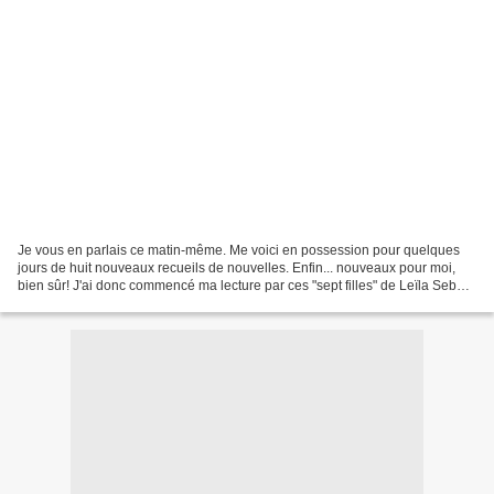
Je vous en parlais ce matin-même. Me voici en possession pour quelques
jours de huit nouveaux recueils de nouvelles. Enfin... nouveaux pour moi,
bien sûr! J'ai donc commencé ma lecture par ces "sept filles" de Leïla Sebbar
paru aux éditions Thierry Magnier...