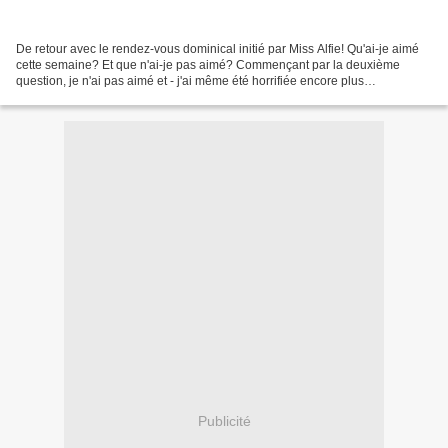
De retour avec le rendez-vous dominical initié par Miss Alfie! Qu'ai-je aimé
cette semaine? Et que n'ai-je pas aimé? Commençant par la deuxième
question, je n'ai pas aimé et - j'ai même été horrifiée encore plus
d'apprendre dans le journal de ce matin...
Publicité