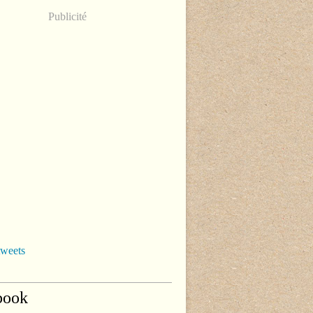
Publicité
tweets
book