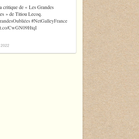
a critique de « Les Grandes
es » de Titiou Lecoq.
randesOubliées
#NetGalleyFrance
//t.co/CwGN09HtqI
, 2022