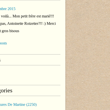
mbre 2015
voilà... Mon petit frère est marié!!!
 pas, Antoinette Rotzetter?!! :) Merci
t gros bisous
posts
s
ories
tures De Martine
(2250)