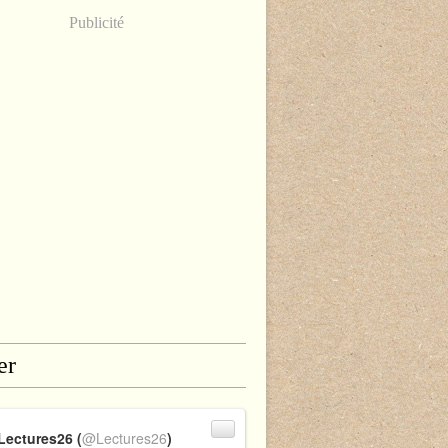
Publicité
er
Lectures26 (
@Lectures26
)