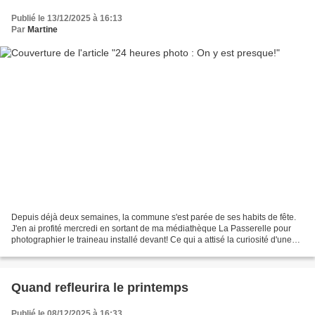
Publié le 13/12/2025 à 16:13
Par
Martine
Depuis déjà deux semaines, la commune s'est parée de ses habits de fête.
J'en ai profité mercredi en sortant de ma médiathèque La Passerelle pour
photographier le traineau installé devant! Ce qui a attisé la curiosité d'une
autre lectrice qui en a fait...
Quand refleurira le printemps
Publié le 08/12/2025 à 16:33