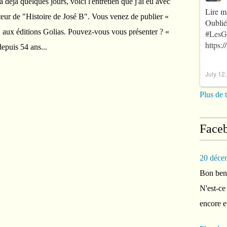
déjà quelques jours, voici l'entretien que j'ai eu avec
Lire m
teur de "Histoire de José B". Vous venez de publier «
Oublié
» aux éditions Golias. Pouvez-vous vous présenter ? «
#LesG
https:
epuis 54 ans...
July 12
Plus de 
Face
20 déce
Bon ben 
N'est-ce
encore e