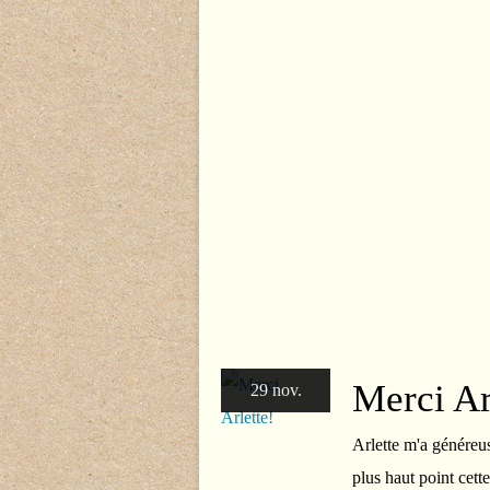
Merci Ar
29 nov.
Arlette m'a généreus
plus haut point cett