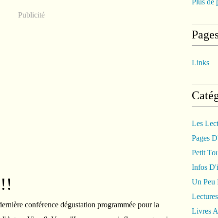
Plus de 
Publicité
Page
Links
Catég
Les Lec
Pages D'
Petit To
Infos D'i
!!
Un Peu
Lectures
dernière conférence dégustation programmée pour la
Livres A