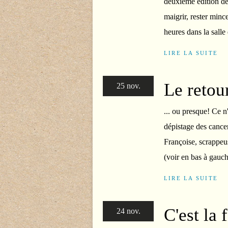
deuxième édition de
maigrir, rester mince
heures dans la salle 
LIRE LA SUITE
Le retou
25 nov.
... ou presque! Ce 
dépistage des cancer
Françoise, scrappeus
(voir en bas à gauch
LIRE LA SUITE
C'est la f
24 nov.