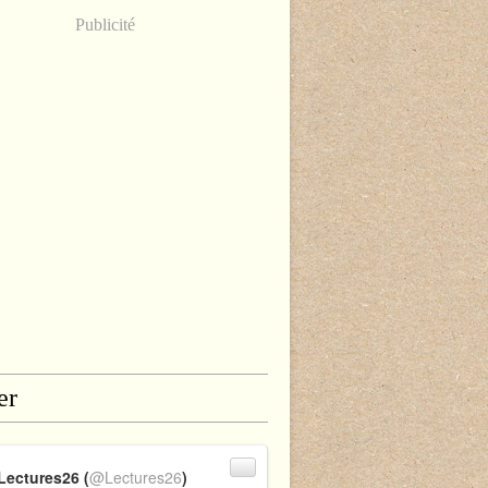
Publicité
er
Lectures26 (
@Lectures26
)