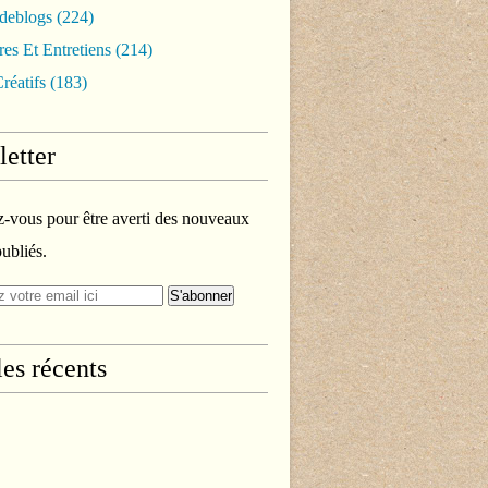
rdeblogs
(224)
es Et Entretiens
(214)
réatifs
(183)
etter
vous pour être averti des nouveaux
publiés.
les récents