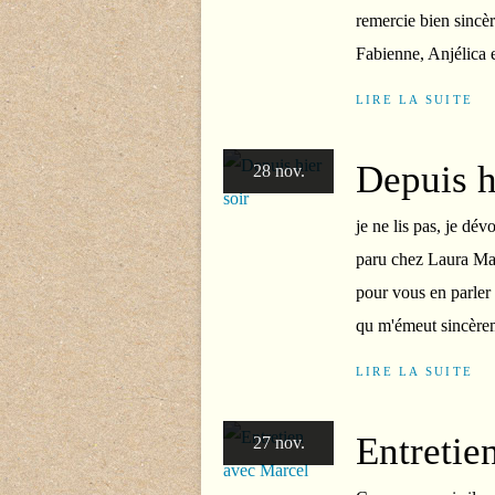
remercie bien sincèr
Fabienne, Anjélica et
LIRE LA SUITE
Depuis h
28 nov.
je ne lis pas, je dév
paru chez Laura Mar
pour vous en parler 
qu m'émeut sincèrem
LIRE LA SUITE
Entretie
27 nov.