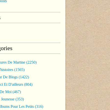
posts
s
ories
tures De Martine
(2250)
histoires
(1565)
ur De Blogs
(1422)
ci Et D'ailleurs
(804)
 De Moi
(467)
 Jeunesse
(353)
lbums Pour Les Petits
(316)