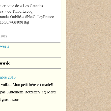
a critique de « Les Grandes
es » de Titiou Lecoq.
randesOubliées
#NetGalleyFrance
//t.co/CwGN09HtqI
, 2022
tweets
book
mbre 2015
voilà... Mon petit frère est marié!!!
 pas, Antoinette Rotzetter?!! :) Merci
t gros bisous