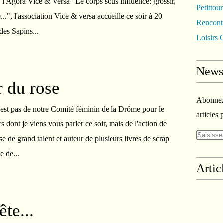
 l'Agora Vice & Versa "Le corps sous influence: grossir,
Petittou
...", l'association Vice & versa accueille ce soir à 20
Rencontr
des Sapins...
Loisirs C
Newsl
r du rose
Abonnez-
n'est pas de notre Comité féminin de la Drôme pour le
articles 
s dont je viens vous parler ce soir, mais de l'action de
e de grand talent et auteur de plusieurs livres de scrap
e de...
Artic
ête...