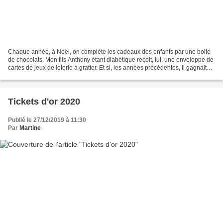
Chaque année, à Noël, on complète les cadeaux des enfants par une boite
de chocolats. Mon fils Anthony étant diabétique reçoit, lui, une enveloppe de
cartes de jeux de loterie à gratter. Et si, les années précédentes, il gagnait
généreusement 2 ou 5 voire...
Tickets d'or 2020
Publié le 27/12/2019 à 11:30
Par
Martine