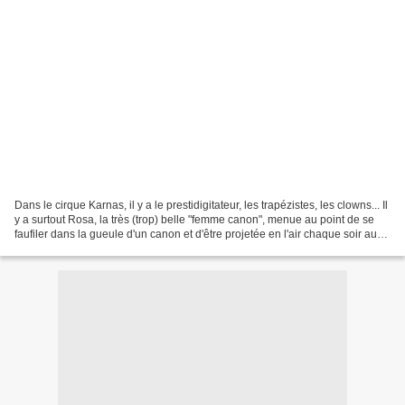
Dans le cirque Karnas, il y a le prestidigitateur, les trapézistes, les clowns... Il
y a surtout Rosa, la très (trop) belle "femme canon", menue au point de se
faufiler dans la gueule d'un canon et d'être projetée en l'air chaque soir au
risque de sa...