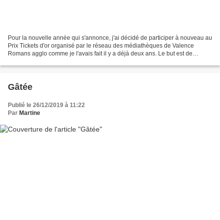
Pour la nouvelle année qui s'annonce, j'ai décidé de participer à nouveau au
Prix Tickets d'or organisé par le réseau des médiathèques de Valence
Romans agglo comme je l'avais fait il y a déjà deux ans. Le but est de
regarder huit films, soit en les empruntant,...
Gâtée
Publié le 26/12/2019 à 11:22
Par
Martine