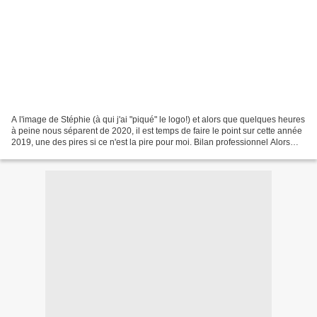
A l'image de Stéphie (à qui j'ai "piqué" le logo!) et alors que quelques heures
à peine nous séparent de 2020, il est temps de faire le point sur cette année
2019, une des pires si ce n'est la pire pour moi. Bilan professionnel Alors
que je pensais être...