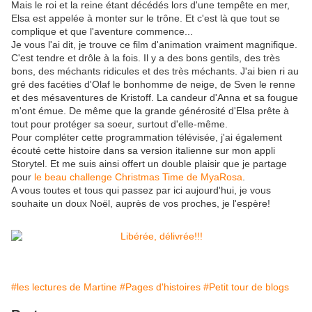
Mais le roi et la reine étant décédés lors d'une tempête en mer,
Elsa est appelée à monter sur le trône. Et c'est là que tout se
complique et que l'aventure commence...
Je vous l'ai dit, je trouve ce film d'animation vraiment magnifique.
C'est tendre et drôle à la fois. Il y a des bons gentils, des très
bons, des méchants ridicules et des très méchants. J'ai bien ri au
gré des facéties d'Olaf le bonhomme de neige, de Sven le renne
et des mésaventures de Kristoff. La candeur d'Anna et sa fougue
m'ont émue. De même que la grande générosité d'Elsa prête à
tout pour protéger sa soeur, surtout d'elle-même.
Pour compléter cette programmation télévisée, j'ai également
écouté cette histoire dans sa version italienne sur mon appli
Storytel. Et me suis ainsi offert un double plaisir que je partage
pour
le beau challenge Christmas Time de MyaRosa
.
A vous toutes et tous qui passez par ici aujourd'hui, je vous
souhaite un doux Noël, auprès de vos proches, je l'espère!
#les lectures de Martine
#Pages d'histoires
#Petit tour de blogs