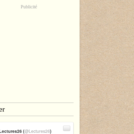
Publicité
er
Lectures26 (
@Lectures26
)