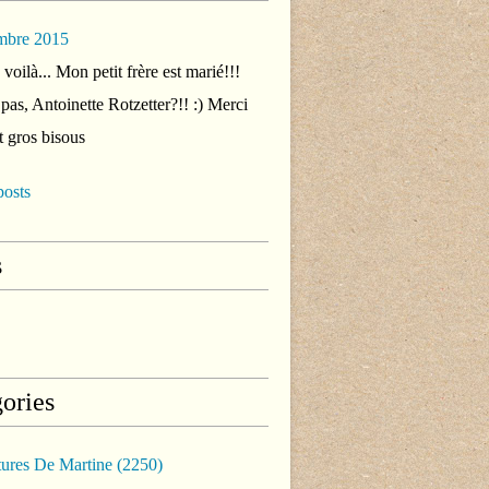
mbre 2015
voilà... Mon petit frère est marié!!!
 pas, Antoinette Rotzetter?!! :) Merci
t gros bisous
posts
s
ories
tures De Martine
(2250)