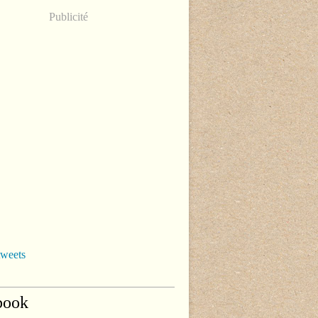
Publicité
tweets
book