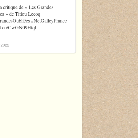
a critique de « Les Grandes
es » de Titiou Lecoq.
randesOubliées
#NetGalleyFrance
//t.co/CwGN09HtqI
, 2022