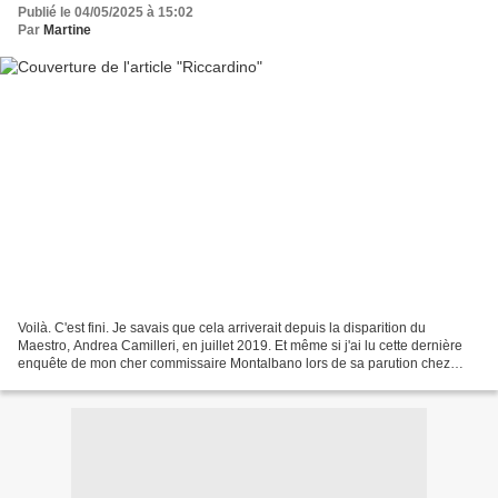
Publié le 04/05/2025 à 15:02
Par
Martine
Voilà. C'est fini. Je savais que cela arriverait depuis la disparition du
Maestro, Andrea Camilleri, en juillet 2019. Et même si j'ai lu cette dernière
enquête de mon cher commissaire Montalbano lors de sa parution chez
Sellerio Editore Palermo un an...