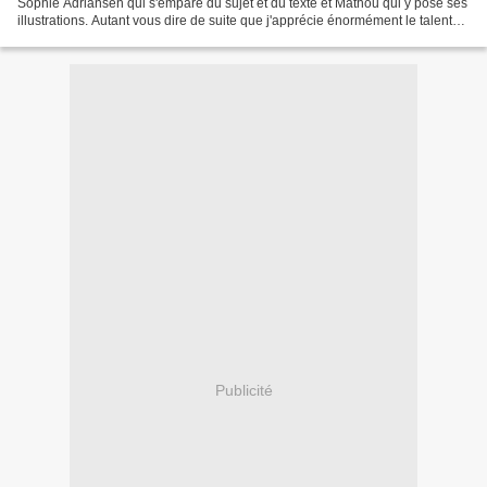
Sophie Adriansen qui s'empare du sujet et du texte et Mathou qui y pose ses
illustrations. Autant vous dire de suite que j'apprécie énormément le talent
de ces deux artistes,...
Publicité