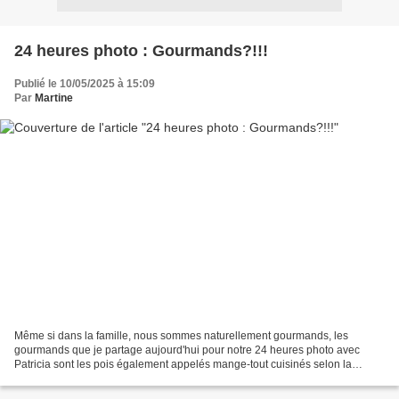
24 heures photo : Gourmands?!!!
Publié le 10/05/2025 à 15:09
Par
Martine
Même si dans la famille, nous sommes naturellement gourmands, les
gourmands que je partage aujourd'hui pour notre 24 heures photo avec
Patricia sont les pois également appelés mange-tout cuisinés selon la
recette de ma chère grand-mère en milieu de semaine....