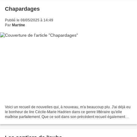
Chapardages
Publié le 08/05/2025 à 14:49
Par
Martine
Voici un recueil de nouvelles qui, à nouveau, m'a beaucoup plu. J'ai déjà eu
le bonheur de lire Cécile-Marie Hadrien dans ce genre littéraire qu'elle
maîtrise parfaitement. Que ce soit dans son précédent recueil également
paru chez Quadrature, "Je vous...