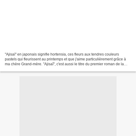
"Ajisaï" en japonais signifie hortensia, ces fleurs aux tendres couleurs
pastels qui fleurissent au printemps et que j'aime particulièrement grâce à
ma chère Grand-mère. "Ajisaî", c'est aussi le titre du premier roman de la
nouvelle pentalogie que signe...