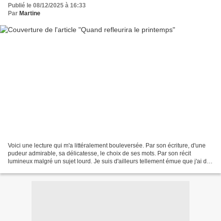
Publié le 08/12/2025 à 16:33
Par
Martine
Voici une lecture qui m'a littéralement bouleversée. Par son écriture, d'une
pudeur admirable, sa délicatesse, le choix de ses mots. Par son récit
lumineux malgré un sujet lourd. Je suis d'ailleurs tellement émue que j'ai du
mal à vous parler de ce roman...