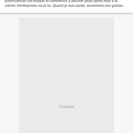
puéricultrices ont installé et commencé à décorer jeudi après-midi à la
crèche d'entreprises où je lis. Quand je suis partie, seulement une guirlande
clignotante était posée. C'était...
Publicité