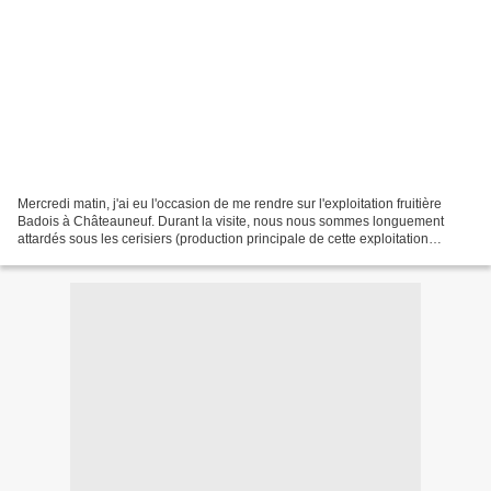
Mercredi matin, j'ai eu l'occasion de me rendre sur l'exploitation fruitière
Badois à Châteauneuf. Durant la visite, nous nous sommes longuement
attardés sous les cerisiers (production principale de cette exploitation
arboricole) et j'ai eu tout loisirs...