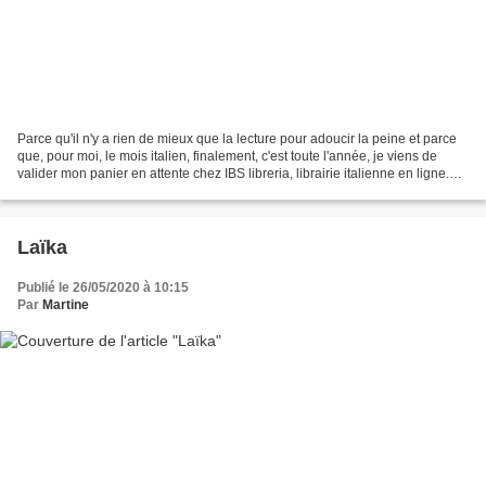
Parce qu'il n'y a rien de mieux que la lecture pour adoucir la peine et parce
que, pour moi, le mois italien, finalement, c'est toute l'année, je viens de
valider mon panier en attente chez IBS libreria, librairie italienne en ligne.
Dans ce panier, patientait...
Laïka
Publié le 26/05/2020 à 10:15
Par
Martine