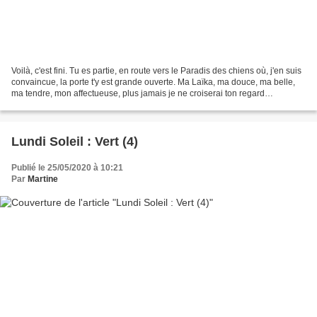
Voilà, c'est fini. Tu es partie, en route vers le Paradis des chiens où, j'en suis
convaincue, la porte t'y est grande ouverte. Ma Laïka, ma douce, ma belle,
ma tendre, mon affectueuse, plus jamais je ne croiserai ton regard
débordant d'amour, de cet...
Lundi Soleil : Vert (4)
Publié le 25/05/2020 à 10:21
Par
Martine