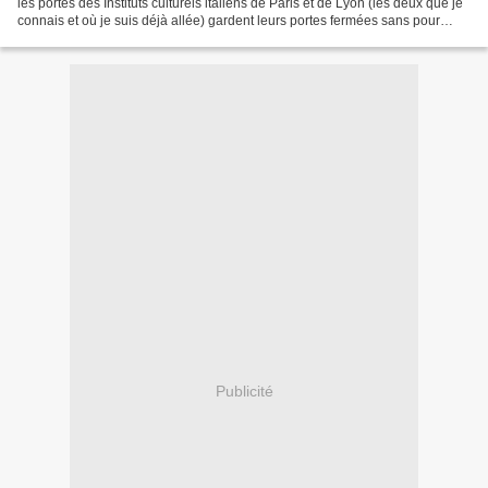
les portes des Instituts culturels italiens de Paris et de Lyon (les deux que je
connais et où je suis déjà allée) gardent leurs portes fermées sans pour
autant rester inactifs...
Publicité