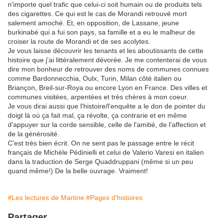
n'importe quel trafic que celui-ci soit humain ou de produits tels
des cigarettes. Ce qui est le cas de Morandi retrouvé mort
salement amoché. Et, en opposition, de Lassane, jeune
burkinabé qui a fui son pays, sa famille et a eu le malheur de
croiser la route de Morandi et de ses acolytes.
Je vous laisse découvrir les tenants et les aboutissants de cette
histoire que j'ai littéralement dévorée. Je me contenterai de vous
dire mon bonheur de retrouver des noms de communes connues
comme Bardonnecchia, Oulx, Turin, Milan côté italien ou
Briançon, Breil-sur-Roya ou encore Lyon en France. Des villes et
communes visitées, arpentées et très chères à mon coeur.
Je vous dirai aussi que l'histoire/l'enquête a le don de pointer du
doigt là où ça fait mal, ça révolte, ça contrarie et en même
d'appuyer sur la corde sensible, celle de l'amitié, de l'affection et
de la générosité.
C'est très bien écrit. On ne sent pas le passage entre le récit
français de Michèle Pédinielli et celui de Valerio Varesi en italien
dans la traduction de Serge Quaddruppani (même si un peu
quand même!) De la belle ouvrage. Vraiment!
#Les lectures de Martine
#Pages d'histoires
Partager