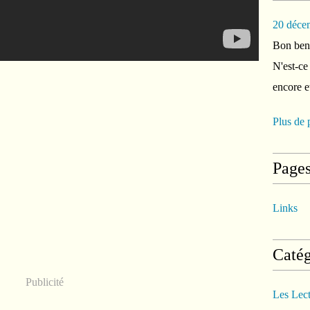
20 déce
Bon ben 
N'est-ce
encore e
Plus de 
Page
Links
Catég
Publicité
Les Lec