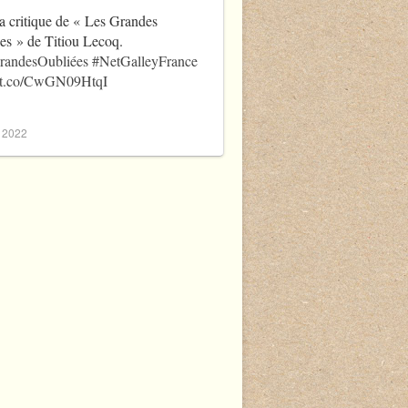
a critique de « Les Grandes
es » de Titiou Lecoq.
randesOubliées
#NetGalleyFrance
//t.co/CwGN09HtqI
, 2022