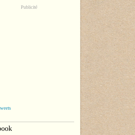
Publicité
tweets
book