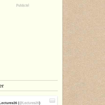
Publicité
er
Lectures26 (
@Lectures26
)