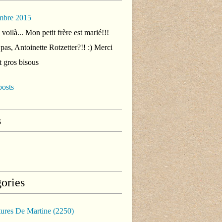
mbre 2015
voilà... Mon petit frère est marié!!!
 pas, Antoinette Rotzetter?!! :) Merci
t gros bisous
posts
s
ories
tures De Martine
(2250)