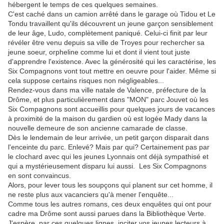
hébergent le temps de ces quelques semaines.
C'est caché dans un camion arrêté dans le garage où Tidou et Le
Tondu travaillent qu'ils découvrent un jeune garçon sensiblement
de leur âge, Ludo, complètement paniqué. Celui-ci finit par leur
révéler être venu depuis sa ville de Troyes pour rechercher sa
jeune soeur, orpheline comme lui et dont il vient tout juste
d'apprendre l'existence. Avec la générosité qui les caractérise, les
Six Compagnons vont tout mettre en oeuvre pour l'aider. Même si
cela suppose certains risques non négligeables...
Rendez-vous dans ma ville natale de Valence, préfecture de la
Drôme, et plus particulièrement dans "MON" parc Jouvet où les
Six Compagnons sont accueillis pour quelques jours de vacances
à proximité de la maison du gardien où est logée Mady dans la
nouvelle demeure de son ancienne camarade de classe.
Dès le lendemain de leur arrivée, un petit garçon disparait dans
l'enceinte du parc. Enlevé? Mais par qui? Certainement pas par
le clochard avec qui les jeunes Lyonnais ont déjà sympathisé et
qui a mystérieusement disparu lui aussi. Les Six Compagnons
en sont convaincus.
Alors, pour lever tous les soupçons qui planent sur cet homme, il
ne reste plus aux vacanciers qu'à mener l'enquête...
Comme tous les autres romans, ces deux enquêtes qui ont pour
cadre ma Drôme sont aussi parues dans la Bibliothèque Verte.
J'espère, par ces quelques lignes, inciter vos jeunes lecteurs à