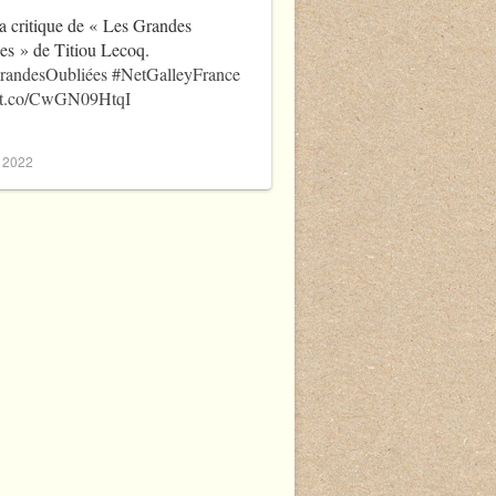
a critique de « Les Grandes
es » de Titiou Lecoq.
randesOubliées
#NetGalleyFrance
//t.co/CwGN09HtqI
, 2022