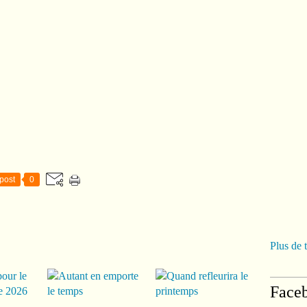
post
0
Plus de 
Face