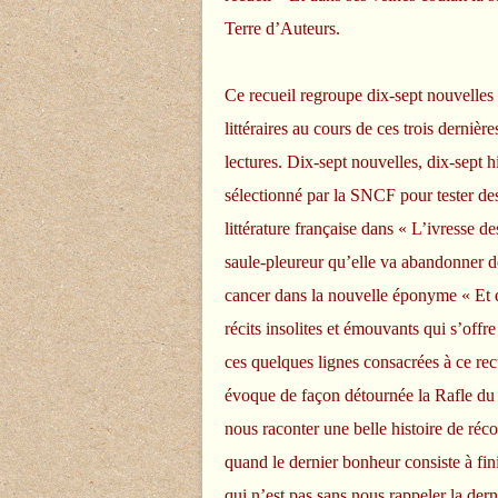
Terre d’Auteurs.
Ce recueil regroupe dix-sept nouvelles 
littéraires au cours de ces trois dernièr
lectures. Dix-sept nouvelles, dix-sept h
sélectionné par la SNCF pour tester d
littérature française dans « L’ivresse des
saule-pleureur qu’elle va abandonner d
cancer dans la nouvelle éponyme « Et da
récits insolites et émouvants qui s’offr
ces quelques lignes consacrées à ce re
évoque de façon détournée la Rafle du V
nous raconter une belle histoire de réco
quand le dernier bonheur consiste à fin
qui n’est pas sans nous rappeler la de