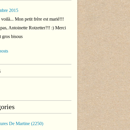
mbre 2015
voilà... Mon petit frère est marié!!!
 pas, Antoinette Rotzetter?!! :) Merci
t gros bisous
posts
s
ories
tures De Martine
(2250)