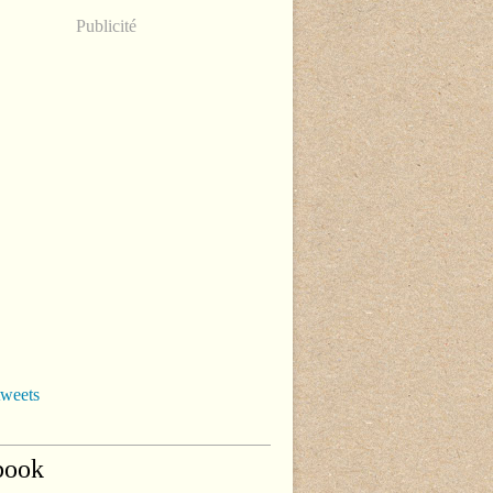
Publicité
tweets
book