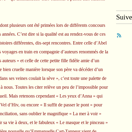
Suiv
dont plusieurs ont été primées lors de différents concours
es années. C’est dire si la qualité est au rendez-vous de ces
istoires différentes, dix-sept rencontres. Entre celle d’Abel
es voyages en train en compagnie d’auteurs renommés de la
 auteurs » et celle de cette petite fille fidèle amie d’un
e bien cruelle manière lorsque son père va décéder d’un
ns ses veines coulait la sève », c’est toute une palette de
e à nous. Toutes les citer relève un peu de l’impossible pour
cueil. Mais retenons cependant « Les yeux d’Anna » qui
el d’Hiv, ou encore « Il suffit de passer le pont » pour
nciliation, sans oublier le magnifique « La mer à voir »
ir sa vie à deux, et le fabuleux « Le masque et le pinceau »
rnière nouvelle qu’Emmanuelle Cart-Tanneur vient de