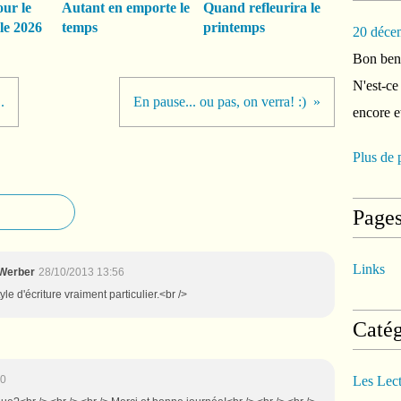
our le
Autant en emporte le
Quand refleurira le
le 2026
temps
printemps
20 déce
Bon ben 
N'est-ce
.
En pause... ou pas, on verra! :)
encore e
Plus de 
Page
Links
 Werber
28/10/2013 13:56
yle d'écriture vraiment particulier.<br />
Catég
00
Les Lec