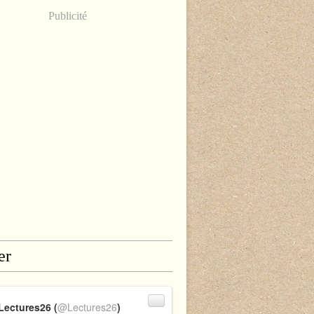
Publicité
er
Lectures26 (
@Lectures26
)