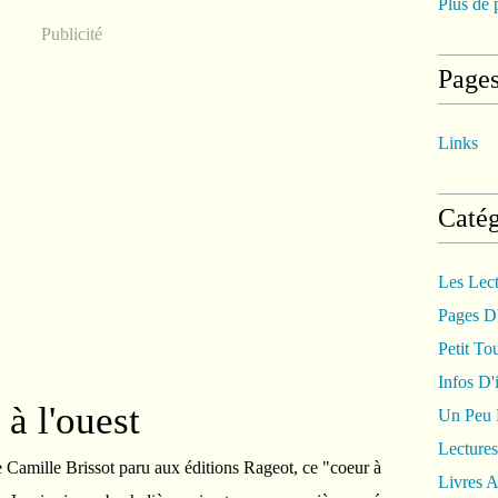
Plus de 
Publicité
Page
Links
Catég
Les Lec
Pages D'
Petit To
Infos D'i
à l'ouest
Un Peu
Lectures
amille Brissot paru aux éditions Rageot, ce "coeur à
Livres A