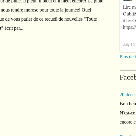
ur de pluie. Il pleut, il pleut et il pleut encore! La pluie
Lire m
 nous rendre morose pour toute la journée! Quel
Oublié
que de vous parler de ce recueil de nouvelles "Toute
#LesG
https:
 écrit par...
July 12
Plus de 
Face
20 déce
Bon ben 
N'est-ce
encore e