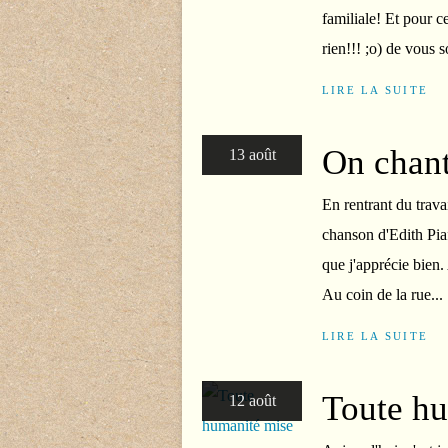
familiale! Et pour c
rien!!! ;o) de vous s
LIRE LA SUITE
On chan
13 août
En rentrant du travai
chanson d'Edith Piaf
que j'apprécie bien. 
Au coin de la rue...
LIRE LA SUITE
Toute hu
12 août