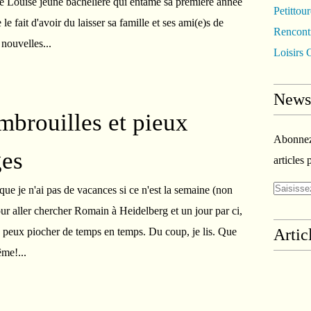
ne Louise jeune bachelière qui entame sa première année
Petittou
le fait d'avoir du laisser sa famille et ses ami(e)s de
Rencontr
 nouvelles...
Loisirs C
Newsl
embrouilles et pieux
Abonnez-
es
articles 
 que je n'ai pas de vacances si ce n'est la semaine (non
ur aller chercher Romain à Heidelberg et un jour par ci,
je peux piocher de temps en temps. Du coup, je lis. Que
Artic
ême!...