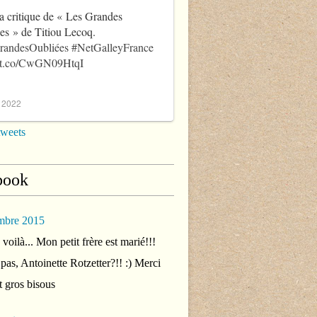
a critique de « Les Grandes
es » de Titiou Lecoq.
randesOubliées
#NetGalleyFrance
//t.co/CwGN09HtqI
, 2022
tweets
book
mbre 2015
voilà... Mon petit frère est marié!!!
 pas, Antoinette Rotzetter?!! :) Merci
t gros bisous