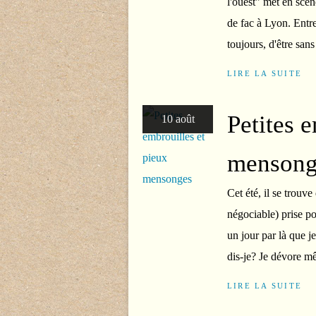
l'ouest" met en scè
de fac à Lyon. Entre 
toujours, d'être sans
LIRE LA SUITE
Petites 
10 août
mensong
Cet été, il se trouve
négociable) prise po
un jour par là que 
dis-je? Je dévore m
LIRE LA SUITE