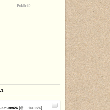
Publicité
er
Lectures26 (
@Lectures26
)