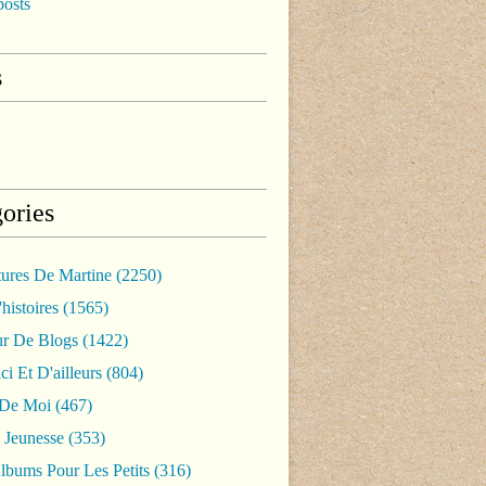
posts
s
ories
tures De Martine
(2250)
histoires
(1565)
ur De Blogs
(1422)
ci Et D'ailleurs
(804)
 De Moi
(467)
 Jeunesse
(353)
lbums Pour Les Petits
(316)