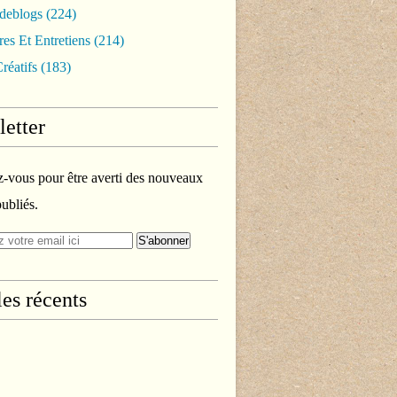
rdeblogs
(224)
es Et Entretiens
(214)
réatifs
(183)
etter
vous pour être averti des nouveaux
publiés.
les récents