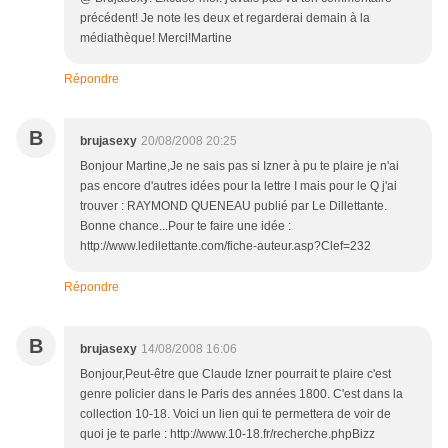
précédent! Je note les deux et regarderai demain à la
médiathèque! Merci!Martine
Répondre
B
brujasexy
20/08/2008 20:25
Bonjour Martine,Je ne sais pas si Izner à pu te plaire je n'ai
pas encore d'autres idées pour la lettre I mais pour le Q j'ai
trouver : RAYMOND QUENEAU publié par Le Dillettante.
Bonne chance...Pour te faire une idée :
http://www.ledilettante.com/fiche-auteur.asp?Clef=232
Répondre
B
brujasexy
14/08/2008 16:06
Bonjour,Peut-être que Claude Izner pourrait te plaire c'est
genre policier dans le Paris des années 1800. C'est dans la
collection 10-18. Voici un lien qui te permettera de voir de
quoi je te parle : http://www.10-18.fr/recherche.phpBizz