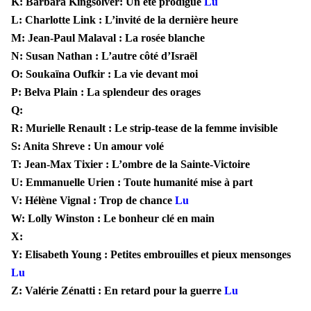
K: Barbara Kingsolver: Un été prodigue
Lu
L: Charlotte Link : L’invité de la dernière heure
M: Jean-Paul Malaval : La rosée blanche
N: Susan Nathan : L’autre côté d’Israël
O: Soukaïna Oufkir : La vie devant moi
P: Belva Plain : La splendeur des orages
Q:
R: Murielle Renault : Le strip-tease de la femme invisible
S: Anita Shreve : Un amour volé
T: Jean-Max Tixier : L’ombre de la Sainte-Victoire
U: Emmanuelle Urien : Toute humanité mise à part
V: Hélène Vignal : Trop de chance
Lu
W: Lolly Winston : Le bonheur clé en main
X:
Y: Elisabeth Young : Petites embrouilles et pieux mensonges
Lu
Z: Valérie Zénatti : En retard pour la guerre
Lu