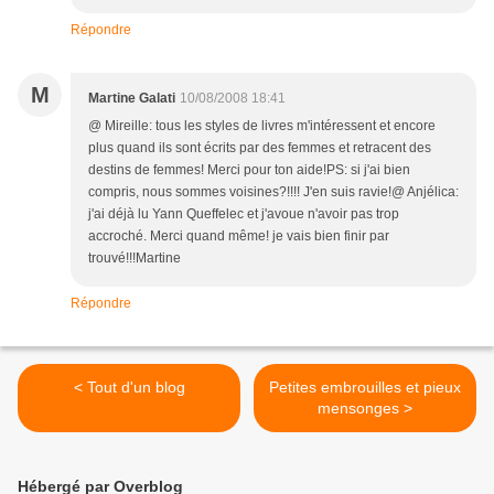
Répondre
M
Martine Galati
10/08/2008 18:41
@ Mireille: tous les styles de livres m'intéressent et encore
plus quand ils sont écrits par des femmes et retracent des
destins de femmes! Merci pour ton aide!PS: si j'ai bien
compris, nous sommes voisines?!!!! J'en suis ravie!@ Anjélica:
j'ai déjà lu Yann Queffelec et j'avoue n'avoir pas trop
accroché. Merci quand même! je vais bien finir par
trouvé!!!Martine
Répondre
< Tout d'un blog
Petites embrouilles et pieux
mensonges >
Hébergé par Overblog