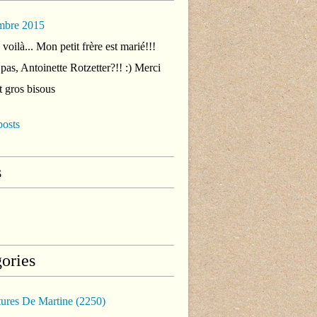
mbre 2015
voilà... Mon petit frère est marié!!!
 pas, Antoinette Rotzetter?!! :) Merci
t gros bisous
posts
s
ories
tures De Martine
(2250)