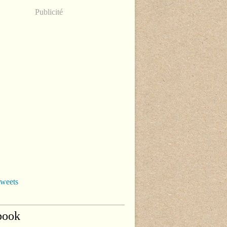
Publicité
tweets
book