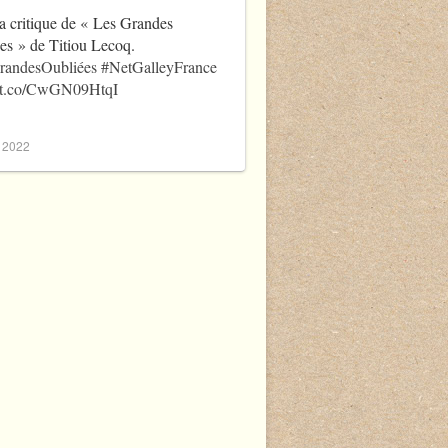
a critique de « Les Grandes
es » de Titiou Lecoq.
randesOubliées
#NetGalleyFrance
//t.co/CwGN09HtqI
, 2022