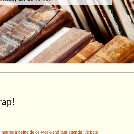
rap!
es heures à peine de ce week-end tant attendu! Je pars