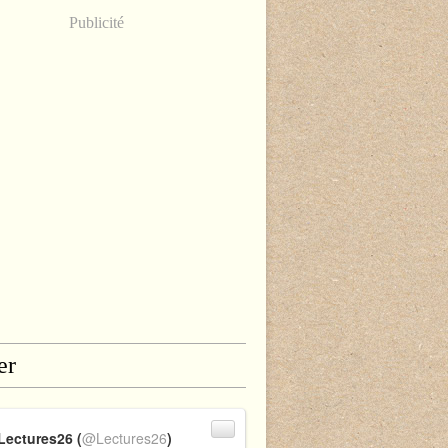
Publicité
er
Lectures26 (
@Lectures26
)