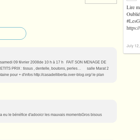
Lire m
Oublié
#LesG
https:
July 12
e samedi 09 février 2008de 10 h à 17 h FAIT SON MENAGE DE
ETITS PRIX : tissus , dentelle, boutons, perles… salle Marat 2
ine pour + d'infos http://casadelliberta.over-blog.org/ le plan
ra eu le bénéfice d'adooicr les mauvais momentsGros bisous