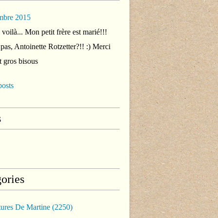
mbre 2015
voilà... Mon petit frère est marié!!!
 pas, Antoinette Rotzetter?!! :) Merci
t gros bisous
posts
s
ories
tures De Martine
(2250)