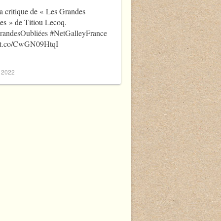
a critique de « Les Grandes
es » de Titiou Lecoq.
randesOubliées
#NetGalleyFrance
//t.co/CwGN09HtqI
, 2022