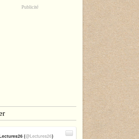
Publicité
er
Lectures26 (
@Lectures26
)