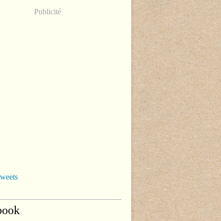
Publicité
tweets
book