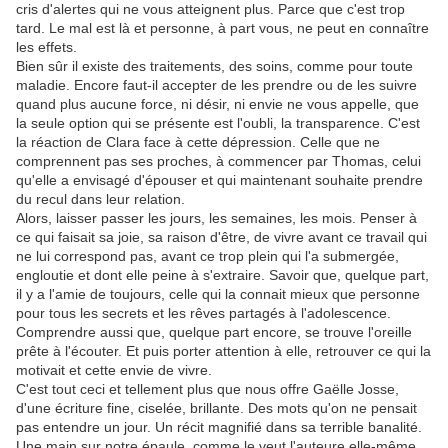
cris d'alertes qui ne vous atteignent plus. Parce que c'est trop
tard. Le mal est là et personne, à part vous, ne peut en connaître
les effets.
Bien sûr il existe des traitements, des soins, comme pour toute
maladie. Encore faut-il accepter de les prendre ou de les suivre
quand plus aucune force, ni désir, ni envie ne vous appelle, que
la seule option qui se présente est l'oubli, la transparence. C'est
la réaction de Clara face à cette dépression. Celle que ne
comprennent pas ses proches, à commencer par Thomas, celui
qu'elle a envisagé d'épouser et qui maintenant souhaite prendre
du recul dans leur relation.
Alors, laisser passer les jours, les semaines, les mois. Penser à
ce qui faisait sa joie, sa raison d'être, de vivre avant ce travail qui
ne lui correspond pas, avant ce trop plein qui l'a submergée,
engloutie et dont elle peine à s'extraire. Savoir que, quelque part,
il y a l'amie de toujours, celle qui la connait mieux que personne
pour tous les secrets et les rêves partagés à l'adolescence.
Comprendre aussi que, quelque part encore, se trouve l'oreille
prête à l'écouter. Et puis porter attention à elle, retrouver ce qui la
motivait et cette envie de vivre.
C'est tout ceci et tellement plus que nous offre Gaëlle Josse,
d'une écriture fine, ciselée, brillante. Des mots qu'on ne pensait
pas entendre un jour. Un récit magnifié dans sa terrible banalité.
Une main sur notre épaule, comme le veut l'auteure elle-même.