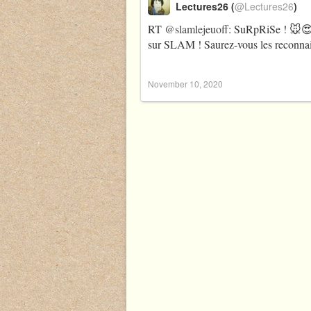
Lectures26 (
@Lectures26
)
RT
@slamlejeuoff
: SuRpRiSe ! 🐭😍 
sur SLAM ! Saurez-vous les reconn
November 10, 2020