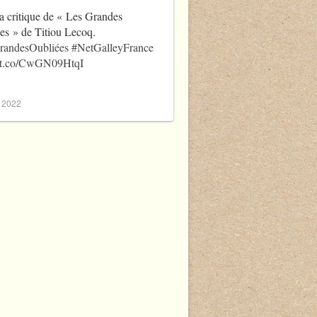
a critique de « Les Grandes
es » de Titiou Lecoq.
randesOubliées
#NetGalleyFrance
//t.co/CwGN09HtqI
, 2022