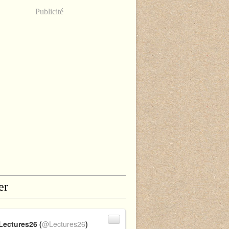
Publicité
er
Lectures26 (
@Lectures26
)