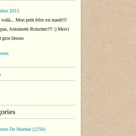
mbre 2015
voilà... Mon petit frère est marié!!!
 pas, Antoinette Rotzetter?!! :) Merci
t gros bisous
posts
s
ories
tures De Martine
(2250)