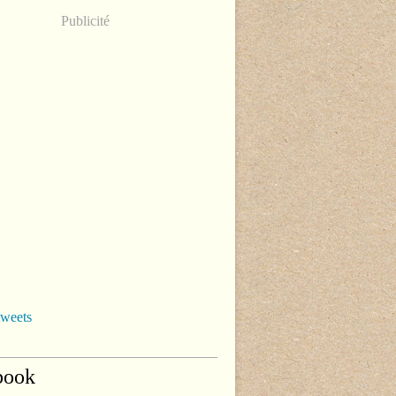
Publicité
tweets
book