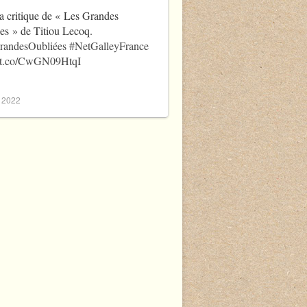
a critique de « Les Grandes
es » de Titiou Lecoq.
randesOubliées
#NetGalleyFrance
//t.co/CwGN09HtqI
, 2022