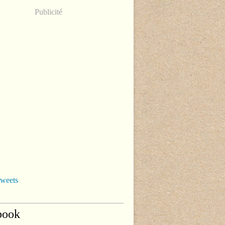
Publicité
tweets
book