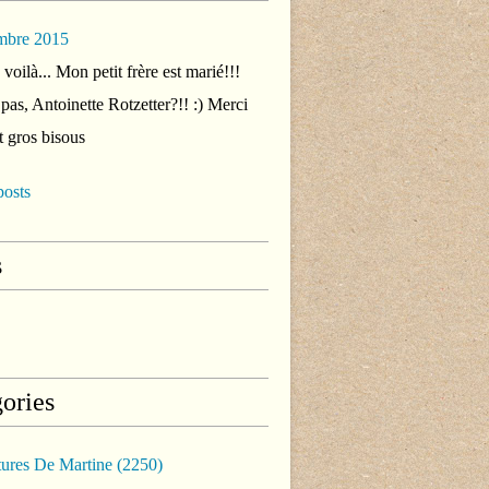
mbre 2015
voilà... Mon petit frère est marié!!!
 pas, Antoinette Rotzetter?!! :) Merci
t gros bisous
posts
s
ories
tures De Martine
(2250)