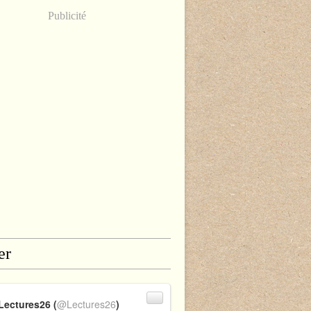
Publicité
er
Lectures26 (
@Lectures26
)