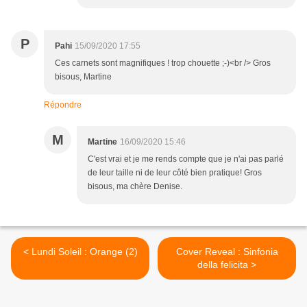
P
Pahi
15/09/2020 17:55
Ces carnets sont magnifiques ! trop chouette ;-)<br /> Gros
bisous, Martine
Répondre
M
Martine
16/09/2020 15:46
C'est vrai et je me rends compte que je n'ai pas parlé
de leur taille ni de leur côté bien pratique! Gros
bisous, ma chère Denise.
< Lundi Soleil : Orange (2)
Cover Reveal : Sinfonia
della felicita >