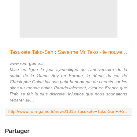
Tasukete Tako-San : Save me Mr Tako - le nouveau bijou de la Game Boy
www.rom-game.fr
Mise en ligne le jour symbolique de l'anniversaire de la
sortie de la Game Boy en Europe, la démo du jeu de
Christophe Galati fait son petit bonhomme de chemin sur les
sites du monde entier. Paradoxalement, c'est en France que
l'info se fait la plus discrète. Injustice que nous souhaitons
réparer av…
http://www.rom-game.fr/news/1315-Tasukete+Tako-San+:+Save+me+Mr+Tako+-+le+nouveau+bijou+de+la+Game+Boy.html
Partager