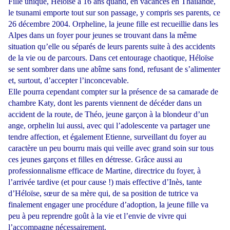
Fille unique, Héloïse a 16 ans quand, en vacances en Thaïlande,
le tsunami emporte tout sur son passage, y compris ses parents, ce
26 décembre 2004. Orpheline, la jeune fille est recueillie dans les
Alpes dans un foyer pour jeunes se trouvant dans la même
situation qu’elle ou séparés de leurs parents suite à des accidents
de la vie ou de parcours. Dans cet entourage chaotique, Héloïse
se sent sombrer dans une abîme sans fond, refusant de s’alimenter
et, surtout, d’accepter l’inconcevable.
Elle pourra cependant compter sur la présence de sa camarade de
chambre Katy, dont les parents viennent de décéder dans un
accident de la route, de Théo, jeune garçon à la blondeur d’un
ange, orphelin lui aussi, avec qui l’adolescente va partager une
tendre affection, et également Etienne, surveillant du foyer au
caractère un peu bourru mais qui veille avec grand soin sur tous
ces jeunes garçons et filles en détresse. Grâce aussi au
professionnalisme efficace de Martine, directrice du foyer, à
l’arrivée tardive (et pour cause !) mais effective d’Inès, tante
d’Héloïse, sœur de sa mère qui, de sa position de tutrice va
finalement engager une procédure d’adoption, la jeune fille va
peu à peu reprendre goût à la vie et l’envie de vivre qui
l’accompagne nécessairement.