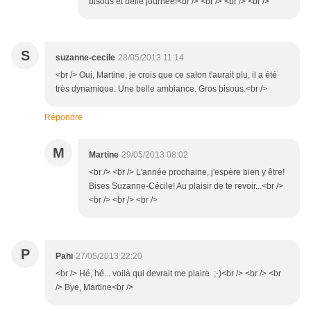
bisous et belle journée!<br /> <br /> <br /> <br />
S
suzanne-cecile
28/05/2013 11:14
<br /> Oui, Martine, je crois que ce salon t'aurait plu, il a été
très dynamique. Une belle ambiance. Gros bisous.<br />
Répondre
M
Martine
29/05/2013 08:02
<br /> <br /> L'année prochaine, j'espère bien y être!
Bises Suzanne-Cécile! Au plaisir de te revoir...<br />
<br /> <br /> <br />
P
Pahi
27/05/2013 22:20
<br /> Hé, hé... voilà qui devrait me plaire ;-)<br /> <br /> <br
/> Bye, Martine<br />