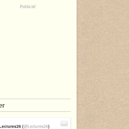
Publicité
er
Lectures26 (
@Lectures26
)