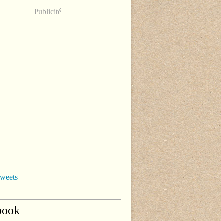
Publicité
tweets
book