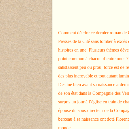
Comment décrire ce dernier roman de Gi
Presses de la Cité sans tomber à excès d
histoires en une. Plusieurs thèmes déve
point commun à chacun d’entre nous ? Po
satisfassent peu ou prou, force est de r
des plus incroyable et tout autant lumi
Destiné bien avant sa naissance ardemm
de son état dans la Compagnie des Verrer
surpris un jour à l’église en train de ch
épouse du sous-directeur de la Compagni
berceau à sa naissance ont doté Florent
monde.