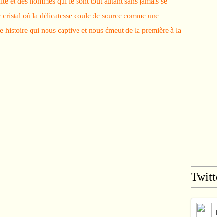
té et des hommes qui le sont tout autant sans jamais se
 cristal où la délicatesse coule de source comme une
 histoire qui nous captive et nous émeut de la première à la
Twitt