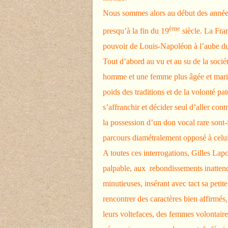
Nous sommes alors au début des années 
ème
presqu’à la fin du 19
siècle. La Fran
pouvoir de Louis-Napoléon à l’aube du
Tout d’abord au vu et au su de la socié
homme et une femme plus âgée et mariée 
poids des traditions et de la volonté pa
s’affranchir et décider seul d’aller cont
la possession d’un don vocal rare sont-il
parcours diamétralement opposé à celui
A toutes ces interrogations, Gilles Lap
palpable, aux
rebondissements inattendu
minutieuses, insérant avec tact sa petit
rencontrer des caractères bien affirmés, 
leurs voltefaces, des femmes volontaire