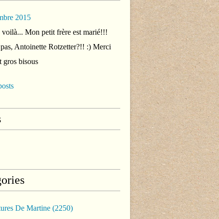
mbre 2015
voilà... Mon petit frère est marié!!!
 pas, Antoinette Rotzetter?!! :) Merci
t gros bisous
posts
s
ories
tures De Martine
(2250)