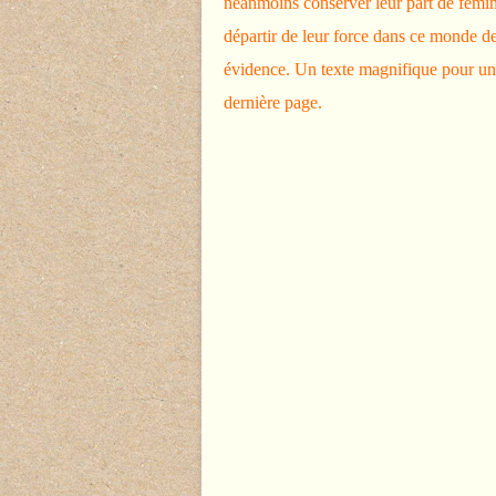
néanmoins conserver leur part de fémini
départir de leur force dans ce monde de
évidence. Un texte magnifique pour une
dernière page.