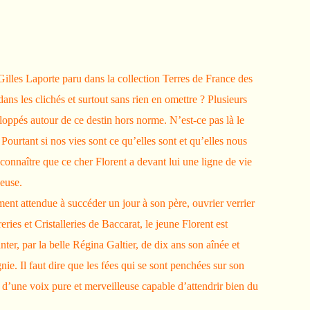
lles Laporte paru dans la collection Terres de France des
ans les clichés et surtout sans rien en omettre ? Plusieurs
loppés autour de ce destin hors norme. N’est-ce pas là le
urtant si nos vies sont ce qu’elles sont et qu’elles nous
econnaître que ce cher Florent a devant lui une ligne de vie
neuse.
ent attendue à succéder un jour à son père, ouvrier verrier
ies et Cristalleries de Baccarat, le jeune Florent est
anter, par la belle Régina Galtier, de dix ans son aînée et
e. Il faut dire que les fées qui se sont penchées sur son
 d’une voix pure et merveilleuse capable d’attendrir bien du