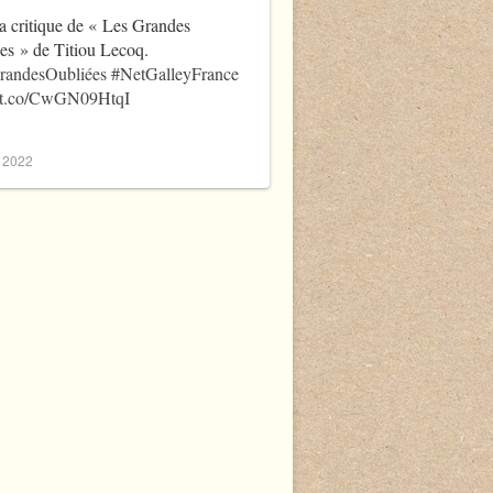
a critique de « Les Grandes
es » de Titiou Lecoq.
randesOubliées
#NetGalleyFrance
//t.co/CwGN09HtqI
, 2022