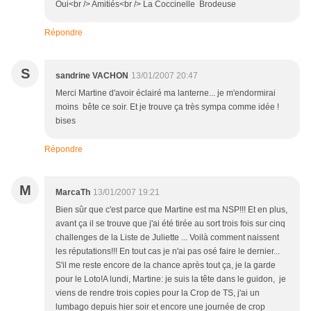
Oui<br /> Amitiés<br /> La Coccinelle Brodeuse
Répondre
S
sandrine VACHON
13/01/2007 20:47
Merci Martine d'avoir éclairé ma lanterne... je m'endormirai
moins bête ce soir. Et je trouve ça très sympa comme idée !
bises
Répondre
M
MarcaTh
13/01/2007 19:21
Bien sûr que c'est parce que Martine est ma NSP!!! Et en plus,
avant ça il se trouve que j'ai été tirée au sort trois fois sur cinq
challenges de la Liste de Juliette ... Voilà comment naissent
les réputations!!! En tout cas je n'ai pas osé faire le dernier...
S'il me reste encore de la chance après tout ça, je la garde
pour le Loto!A lundi, Martine: je suis la tête dans le guidon, je
viens de rendre trois copies pour la Crop de TS, j'ai un
lumbago depuis hier soir et encore une journée de crop