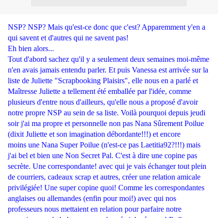
NSP? NSP? Mais qu'est-ce donc que c'est? Apparemment y'en a
qui savent et d'autres qui ne savent pas!
Eh bien alors...
Tout d'abord sachez qu'il y a seulement deux semaines moi-même
n'en avais jamais entendu parler. Et puis Vanessa est arrivée sur la
liste de Juliette "Scrapbooking Plaisirs", elle nous en a parlé et
Maîtresse Juliette a tellement été emballée par l'idée, comme
plusieurs d'entre nous d'ailleurs, qu'elle nous a proposé d'avoir
notre propre NSP au sein de sa liste. Voilà pourquoi depuis jeudi
soir j'ai ma propre et personnelle non pas Nana Sûrement Poilue
(dixit Juliette et son imagination débordante!!!) et encore
moins une Nana Super Poilue (n'est-ce pas Laetitia92?!!!) mais
j'ai bel et bien une Non Secret Pal. C'est à dire une copine pas
secrète. Une correspondante! avec qui je vais échanger tout plein
de courriers, cadeaux scrap et autres, créer une relation amicale
privilégiée! Une super copine quoi! Comme les correspondantes
anglaises ou allemandes (enfin pour moi!) avec qui nos
professeurs nous mettaient en relation pour parfaire notre