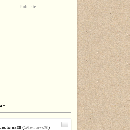
Publicité
er
Lectures26 (
@Lectures26
)