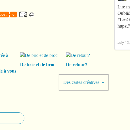
Lire m
Oublié
post
0
#LesG
https:
July 12
De bric et de broc
De retour?
e à vous
Des cartes créatives