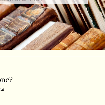
onc?
ati