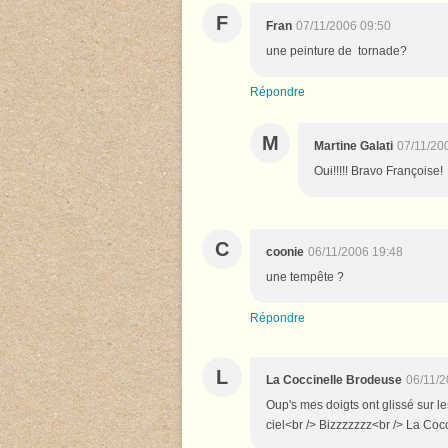
F
Fran
07/11/2006 09:50
une peinture de tornade?
Répondre
M
Martine Galati
07/11/20
Oui!!!!! Bravo Françoise!
C
coonie
06/11/2006 19:48
une tempête ?
Répondre
L
La Coccinelle Brodeuse
06/11/2
Oup's mes doigts ont glissé sur l
ciel<br /> Bizzzzzzz<br /> La Coc