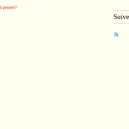
il penser?
Suiv