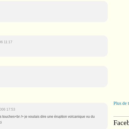
06 11:17
Plus de 
006 17:53
es touches<br /> je voulais dire une éruption volcanique vu du
Face
ci