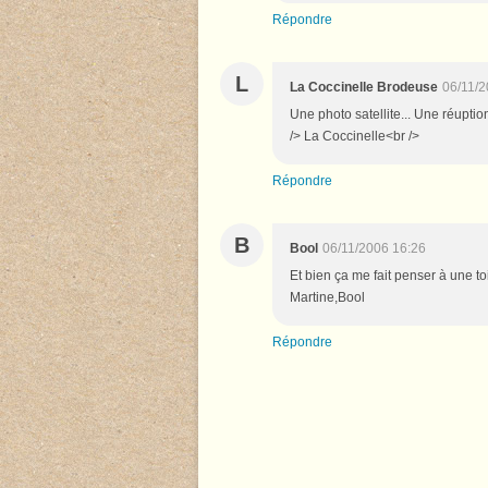
Répondre
L
La Coccinelle Brodeuse
06/11/2
Une photo satellite... Une réuption 
/> La Coccinelle<br />
Répondre
B
Bool
06/11/2006 16:26
Et bien ça me fait penser à une to
Martine,Bool
Répondre