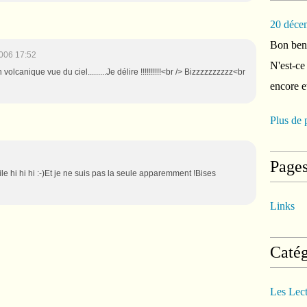
20 déce
Bon ben 
006 17:52
N'est-ce
volcanique vue du ciel.........Je délire !!!!!!!!!!<br /> Bizzzzzzzzzz<br
encore e
Plus de 
Page
ile hi hi hi :-)Et je ne suis pas la seule apparemment !Bises
Links
Catég
Les Lec