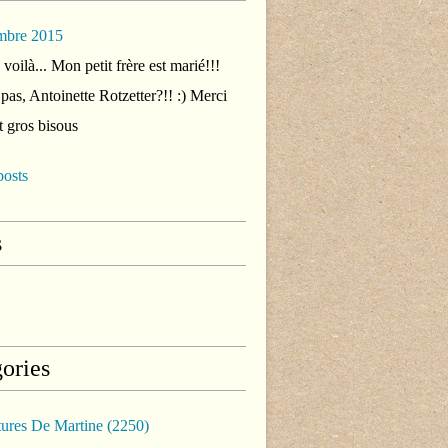
mbre 2015
voilà... Mon petit frère est marié!!!
 pas, Antoinette Rotzetter?!! :) Merci
t gros bisous
posts
s
ories
tures De Martine
(2250)