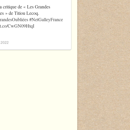
a critique de « Les Grandes
es » de Titiou Lecoq.
randesOubliées
#NetGalleyFrance
//t.co/CwGN09HtqI
, 2022