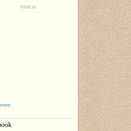
Publicité
tweets
book