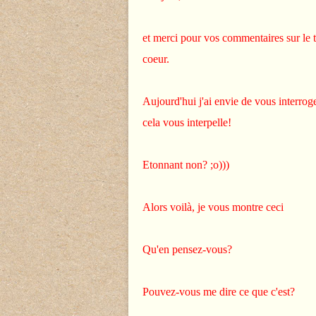
et merci pour vos commentaires sur le t
coeur.
Aujourd'hui j'ai envie de vous interroger
cela vous interpelle!
Etonnant non? ;o)))
Alors voilà, je vous montre ceci
Qu'en pensez-vous?
Pouvez-vous me dire ce que c'est?