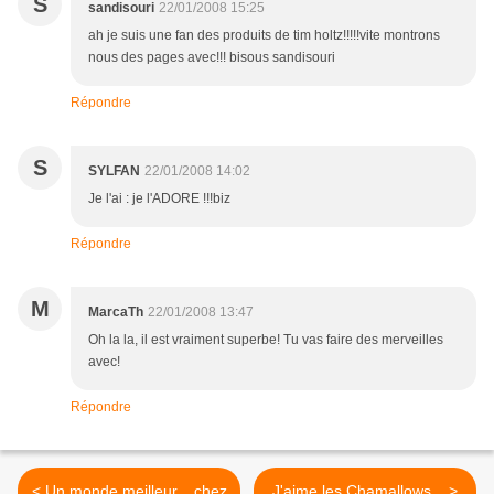
S
sandisouri
22/01/2008 15:25
ah je suis une fan des produits de tim holtz!!!!!vite montrons
nous des pages avec!!! bisous sandisouri
Répondre
S
SYLFAN
22/01/2008 14:02
Je l'ai : je l'ADORE !!!biz
Répondre
M
MarcaTh
22/01/2008 13:47
Oh la la, il est vraiment superbe! Tu vas faire des merveilles
avec!
Répondre
< Un monde meilleur... chez
J'aime les Chamallows... >