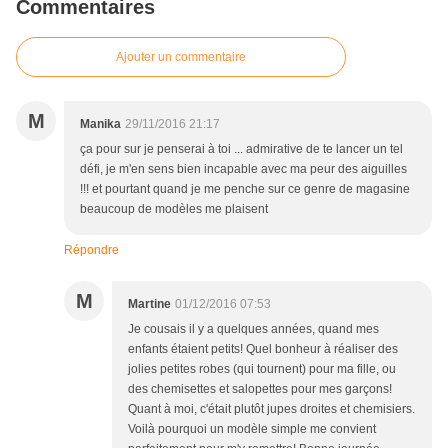
Commentaires
Ajouter un commentaire
M
Manika
29/11/2016 21:17
ça pour sur je penserai à toi ... admirative de te lancer un tel
défi, je m'en sens bien incapable avec ma peur des aiguilles
!!! et pourtant quand je me penche sur ce genre de magasine
beaucoup de modèles me plaisent
Répondre
M
Martine
01/12/2016 07:53
Je cousais il y a quelques années, quand mes
enfants étaient petits! Quel bonheur à réaliser des
jolies petites robes (qui tournent) pour ma fille, ou
des chemisettes et salopettes pour mes garçons!
Quant à moi, c'était plutôt jupes droites et chemisiers.
Voilà pourquoi un modèle simple me convient