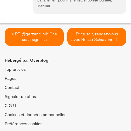
parfaitement pour m'y remettre! Bonne journée,
Manika!
< RT @garzantilibri: Che
Et ce soir, rendez-vous
cosa significa
avec Rocco Schiavone, le...
>
Hébergé par Overblog
Top articles
Pages
Contact
Signaler un abus
C.G.U.
Cookies et données personnelles
Préférences cookies