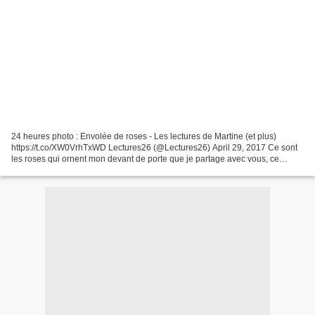
24 heures photo : Envolée de roses - Les lectures de Martine (et plus)
https://t.co/XW0VrhTxWD Lectures26 (@Lectures26) April 29, 2017 Ce sont
les roses qui ornent mon devant de porte que je partage avec vous, ce
matin, pour le 24 heures photo de Patricia....