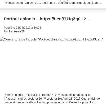
(@Lectures26) April 28, 2017 Petit coup de colère. Depuis quelques jours,
on voit fleurir des coeurs sur...
Portrait chinois... https://t.co/IT1fqZg0U2...
Publié le 28/04/2017 à 16:05
Par
Lectures26
Portrait chinois... https://t.co/IT1fqZg0U2 #livresalbumspourlespetits
#Pagesd'histoires Lectures26 (@Lectures26) April 28, 2017 Quel plaisir de
découvrir une nouvelle collection pour les enfants! Celle-ci a pour titre