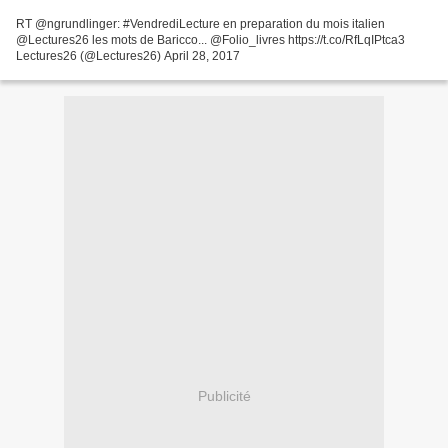
RT @ngrundlinger: #VendrediLecture en preparation du mois italien
@Lectures26 les mots de Baricco... @Folio_livres https://t.co/RfLqIPtca3
Lectures26 (@Lectures26) April 28, 2017
Publicité