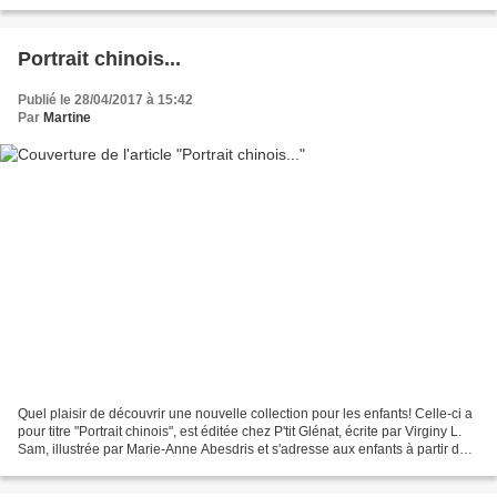
"Portrait chinois", est éditée chez...
Portrait chinois...
Publié le 28/04/2017 à 15:42
Par
Martine
Quel plaisir de découvrir une nouvelle collection pour les enfants! Celle-ci a
pour titre "Portrait chinois", est éditée chez P'tit Glénat, écrite par Virginy L.
Sam, illustrée par Marie-Anne Abesdris et s'adresse aux enfants à partir de 4
ans. Tout le...