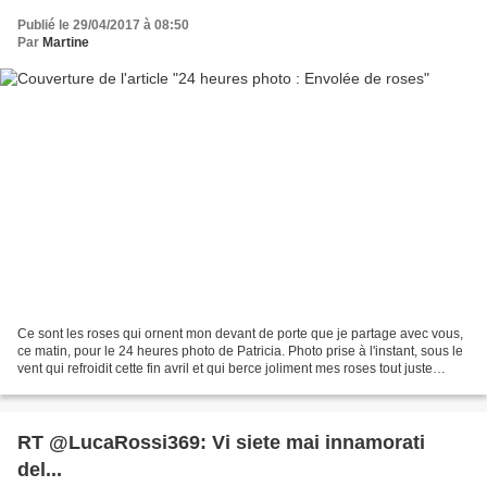
Publié le 29/04/2017 à 08:50
Par
Martine
Ce sont les roses qui ornent mon devant de porte que je partage avec vous,
ce matin, pour le 24 heures photo de Patricia. Photo prise à l'instant, sous le
vent qui refroidit cette fin avril et qui berce joliment mes roses tout juste
écloses. A vous toutes...
RT @LucaRossi369: Vi siete mai innamorati
del...