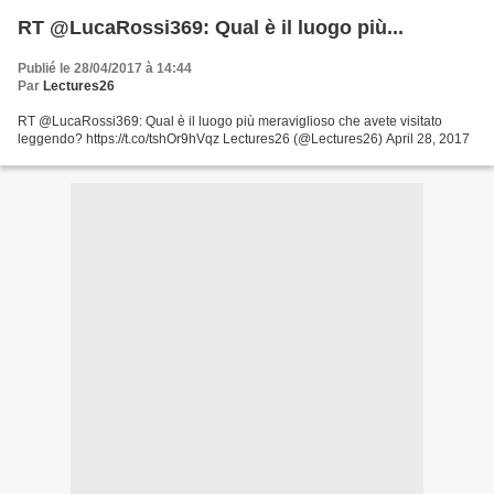
RT @LucaRossi369: Qual è il luogo più...
Publié le 28/04/2017 à 14:44
Par
Lectures26
RT @LucaRossi369: Qual è il luogo più meraviglioso che avete visitato
leggendo? https://t.co/tshOr9hVqz Lectures26 (@Lectures26) April 28, 2017