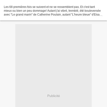
Les 68 premières fois se suivent et ne se ressemblent pas. Et c'est tant
mieux ou bien un peu dommage! Autant j'ai vibré, tremblé, été bouleversée
avec "Le grand marin" de Catherine Poulain, autant "L'heure bleue" d'Elsa
Vasseur m'a distraite et simplement...
Publicité