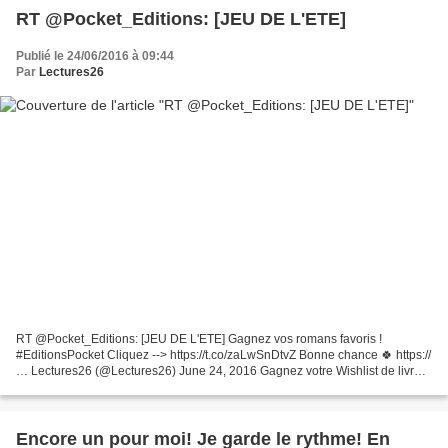
RT @Pocket_Editions: [JEU DE L'ETE]
Publié le 24/06/2016 à 09:44
Par
Lectures26
RT @Pocket_Editions: [JEU DE L'ETE] Gagnez vos romans favoris !
#EditionsPocket Cliquez --> https://t.co/zaLwSnDtvZ Bonne chance 🍀 https://
… Lectures26 (@Lectures26) June 24, 2016 Gagnez votre Wishlist de livres
pour l'été 2016 avec Pocket
Encore un pour moi! Je garde le rythme! En