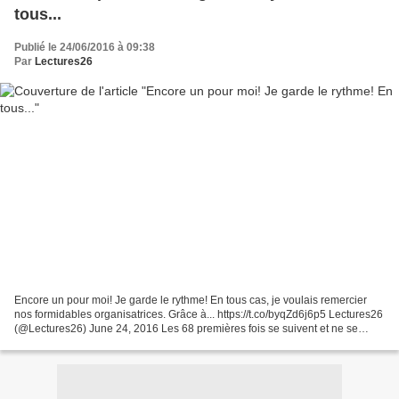
tous...
Publié le 24/06/2016 à 09:38
Par
Lectures26
Encore un pour moi! Je garde le rythme! En tous cas, je voulais remercier
nos formidables organisatrices. Grâce à... https://t.co/byqZd6j6p5 Lectures26
(@Lectures26) June 24, 2016 Les 68 premières fois se suivent et ne se
ressemblent pas. Et c'est tant...