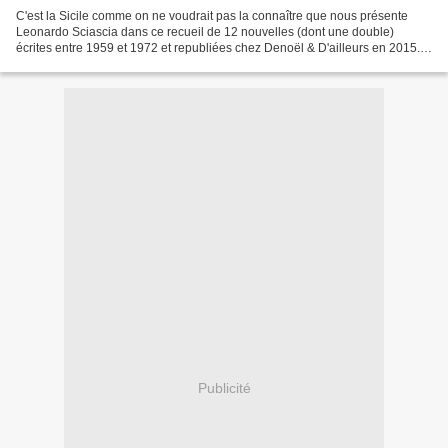
C'est la Sicile comme on ne voudrait pas la connaître que nous présente
Leonardo Sciascia dans ce recueil de 12 nouvelles (dont une double)
écrites entre 1959 et 1972 et republiées chez Denoël & D'ailleurs en 2015.
La mer couleur de vin. La mer couleur...
Publicité