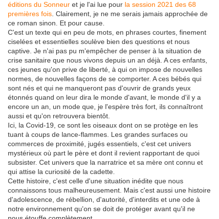
éditions du Sonneur
et je l'ai lue pour
la session 2021 des 68
premières fois
. Clairement, je ne me serais jamais approchée de
ce roman sinon. Et pour cause.
C'est un texte qui en peu de mots, en phrases courtes, finement
ciselées et essentielles soulève bien des questions et nous
captive. Je n'ai pas pu m'empêcher de penser à la situation de
crise sanitaire que nous vivons depuis un an déjà. A ces enfants,
ces jeunes qu'on prive de liberté, à qui on impose de nouvelles
normes, de nouvelles façons de se comporter. A ces bébés qui
sont nés et qui ne manqueront pas d'ouvrir de grands yeux
étonnés quand on leur dira le monde d'avant, le monde d'il y a
encore un an, un mode que, je l'espère très fort, ils connaîtront
aussi et qu'on retrouvera bientôt.
Ici, la Covid-19, ce sont les oiseaux dont on se protège en les
tuant à coups de lance-flammes. Les grandes surfaces ou
commerces de proximité, jugés essentiels, c'est cet univers
mystérieux où part le père et dont il revient rapportant de quoi
subsister. Cet univers que la narratrice et sa mère ont connu et
qui attise la curiosité de la cadette.
Cette histoire, c'est celle d'une situation inédite que nous
connaissons tous malheureusement. Mais c'est aussi une histoire
d'adolescence, de rébellion, d'autorité, d'interdits et une ode à
notre environnement qu'on se doit de protéger avant qu'il ne
nous étouffe complètement...