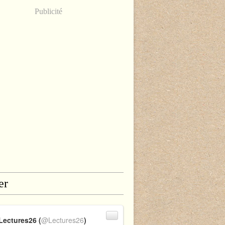
Publicité
er
Lectures26 (
@Lectures26
)