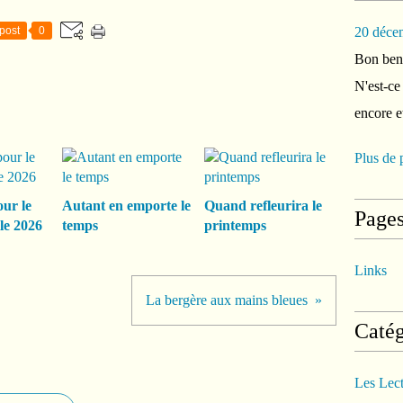
post
0
20 déce
Bon ben 
N'est-ce
encore e
Plus de 
our le
Autant en emporte le
Quand refleurira le
Page
le 2026
temps
printemps
Links
La bergère aux mains bleues
Catég
Les Lec