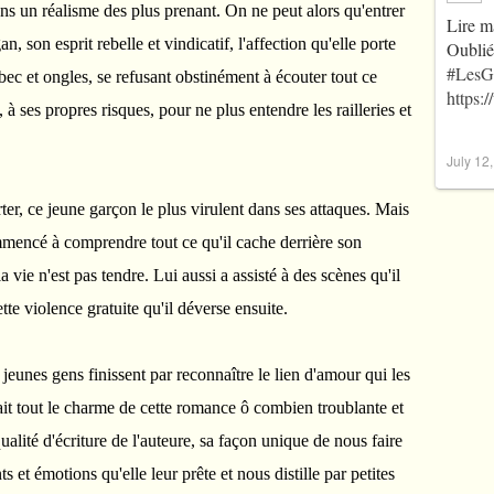
ns un réalisme des plus prenant. On ne peut alors qu'entrer
Lire m
, son esprit rebelle et vindicatif, l'affection qu'elle porte
Oublié
#LesG
bec et ongles, se refusant obstinément à écouter tout ce
https:
e, à ses propres risques, pour ne plus entendre les railleries et
July 12
rter, ce jeune garçon le plus virulent dans ses attaques. Mais
ommencé à comprendre tout ce qu'il cache derrière son
 vie n'est pas tendre. Lui aussi a assisté à des scènes qu'il
ette violence gratuite qu'il déverse ensuite.
jeunes gens finissent par reconnaître le lien d'amour qui les
 fait tout le charme de cette romance ô combien troublante et
ualité d'écriture de l'auteure, sa façon unique de nous faire
 et émotions qu'elle leur prête et nous distille par petites