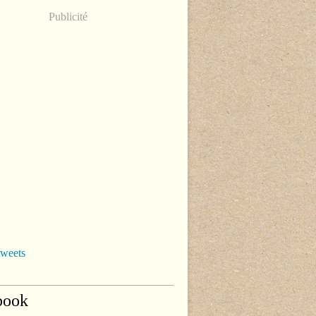
Publicité
tweets
book