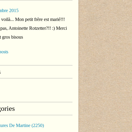
mbre 2015
voilà... Mon petit frère est marié!!!
 pas, Antoinette Rotzetter?!! :) Merci
t gros bisous
posts
s
ories
tures De Martine
(2250)