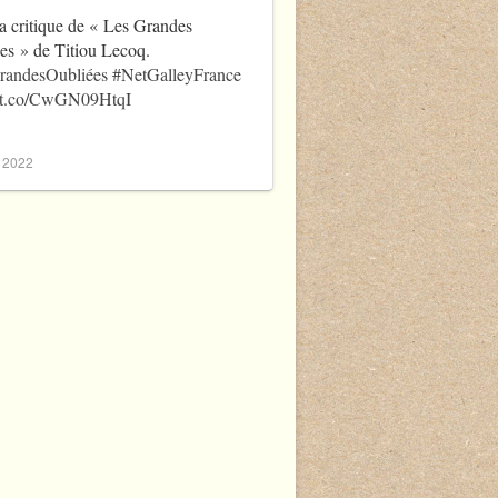
a critique de « Les Grandes
es » de Titiou Lecoq.
randesOubliées
#NetGalleyFrance
//t.co/CwGN09HtqI
, 2022