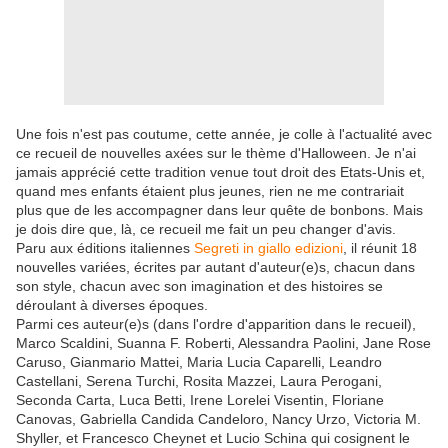
Une fois n'est pas coutume, cette année, je colle à l'actualité avec
ce recueil de nouvelles axées sur le thème d'Halloween. Je n'ai
jamais apprécié cette tradition venue tout droit des Etats-Unis et,
quand mes enfants étaient plus jeunes, rien ne me contrariait
plus que de les accompagner dans leur quête de bonbons. Mais
je dois dire que, là, ce recueil me fait un peu changer d'avis.
Paru aux éditions italiennes
Segreti in giallo edizioni
, il réunit 18
nouvelles variées, écrites par autant d'auteur(e)s, chacun dans
son style, chacun avec son imagination et des histoires se
déroulant à diverses époques.
Parmi ces auteur(e)s (dans l'ordre d'apparition dans le recueil),
Marco Scaldini, Suanna F. Roberti, Alessandra Paolini, Jane Rose
Caruso, Gianmario Mattei, Maria Lucia Caparelli, Leandro
Castellani, Serena Turchi, Rosita Mazzei, Laura Perogani,
Seconda Carta, Luca Betti, Irene Lorelei Visentin, Floriane
Canovas, Gabriella Candida Candeloro, Nancy Urzo, Victoria M.
Shyller, et Francesco Cheynet et Lucio Schina qui cosignent le