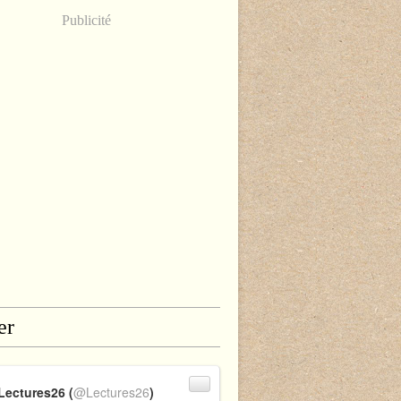
Publicité
er
Lectures26 (
@Lectures26
)