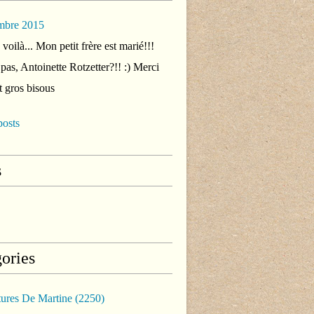
mbre 2015
voilà... Mon petit frère est marié!!!
 pas, Antoinette Rotzetter?!! :) Merci
t gros bisous
posts
s
ories
tures De Martine
(2250)