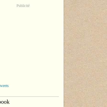
Publicité
tweets
book