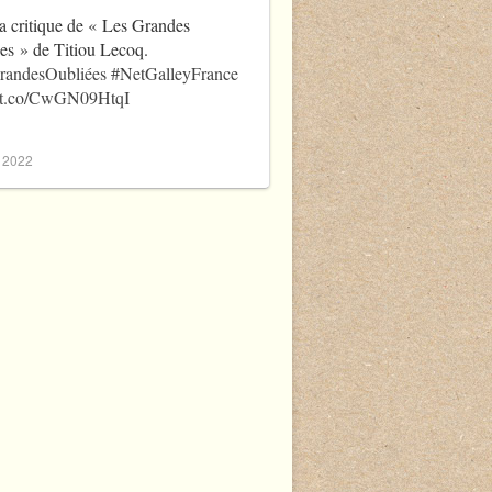
a critique de « Les Grandes
es » de Titiou Lecoq.
randesOubliées
#NetGalleyFrance
//t.co/CwGN09HtqI
, 2022