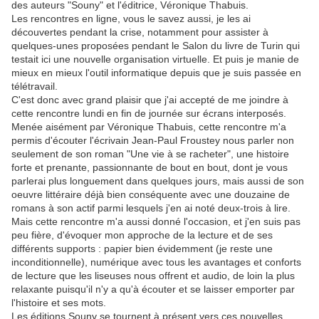
des auteurs "Souny" et l'éditrice, Véronique Thabuis.
Les rencontres en ligne, vous le savez aussi, je les ai
découvertes pendant la crise, notamment pour assister à
quelques-unes proposées pendant le Salon du livre de Turin qui
testait ici une nouvelle organisation virtuelle. Et puis je manie de
mieux en mieux l'outil informatique depuis que je suis passée en
télétravail.
C'est donc avec grand plaisir que j'ai accepté de me joindre à
cette rencontre lundi en fin de journée sur écrans interposés.
Menée aisément par Véronique Thabuis, cette rencontre m'a
permis d'écouter l'écrivain Jean-Paul Froustey nous parler non
seulement de son roman "Une vie à se racheter", une histoire
forte et prenante, passionnante de bout en bout, dont je vous
parlerai plus longuement dans quelques jours, mais aussi de son
oeuvre littéraire déjà bien conséquente avec une douzaine de
romans à son actif parmi lesquels j'en ai noté deux-trois à lire.
Mais cette rencontre m'a aussi donné l'occasion, et j'en suis pas
peu fière, d'évoquer mon approche de la lecture et de ses
différents supports : papier bien évidemment (je reste une
inconditionnelle), numérique avec tous les avantages et conforts
de lecture que les liseuses nous offrent et audio, de loin la plus
relaxante puisqu'il n'y a qu'à écouter et se laisser emporter par
l'histoire et ses mots.
Les éditions Souny se tournent à présent vers ces nouvelles