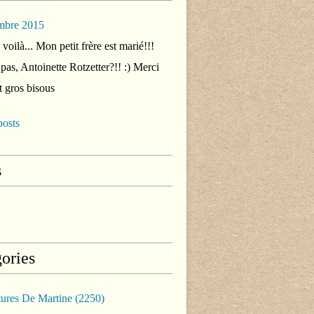
mbre 2015
voilà... Mon petit frère est marié!!!
 pas, Antoinette Rotzetter?!! :) Merci
t gros bisous
posts
s
ories
tures De Martine
(2250)