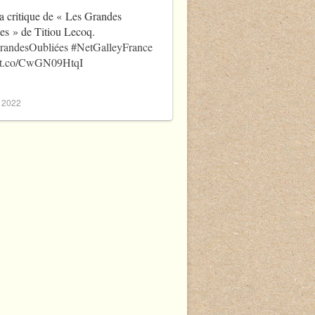
a critique de « Les Grandes
es » de Titiou Lecoq.
randesOubliées
#NetGalleyFrance
//t.co/CwGN09HtqI
, 2022