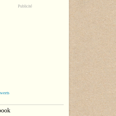
Publicité
tweets
book