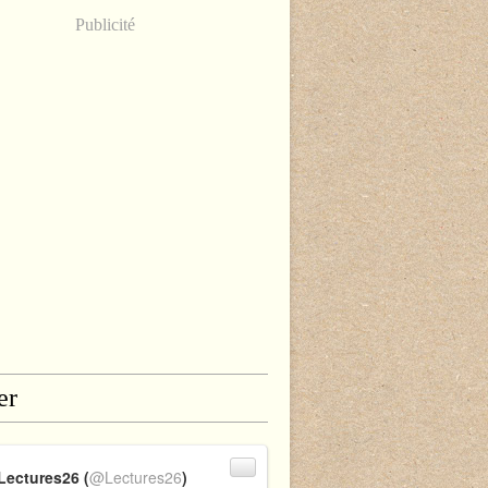
Publicité
er
Lectures26 (
@Lectures26
)