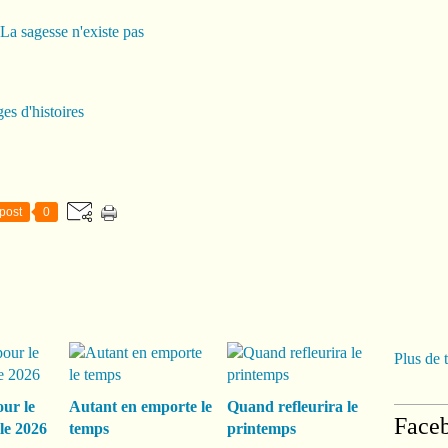
es d'histoires
post
0
Plus de 
our le
Autant en emporte le
Quand refleurira le
Face
le 2026
temps
printemps