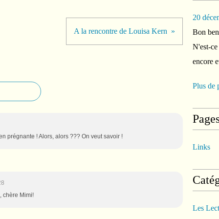
20 déce
A la rencontre de Louisa Kern
Bon ben 
N'est-ce
encore e
Plus de 
Page
en prégnante ! Alors, alors ??? On veut savoir !
Links
Catég
28
, chère Mimi!
Les Lec