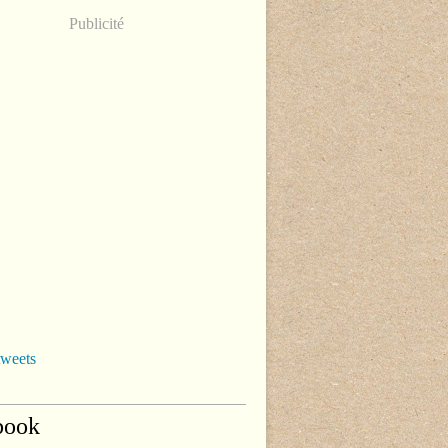
Publicité
tweets
book