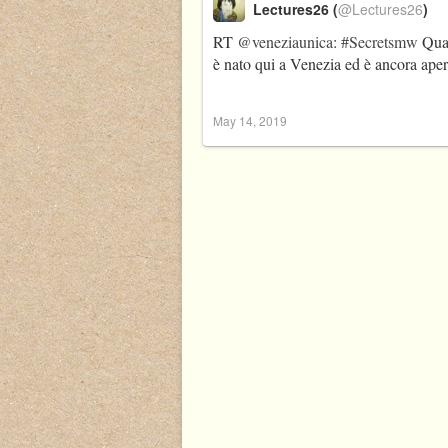
Lectures26 (
@Lectures26
)
RT
@veneziaunica
:
#Secretsmw
Quan
è nato qui a Venezia ed è ancora ape
May 14, 2019