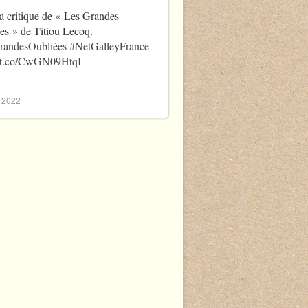
a critique de « Les Grandes
es » de Titiou Lecoq.
randesOubliées
#NetGalleyFrance
//t.co/CwGN09HtqI
, 2022