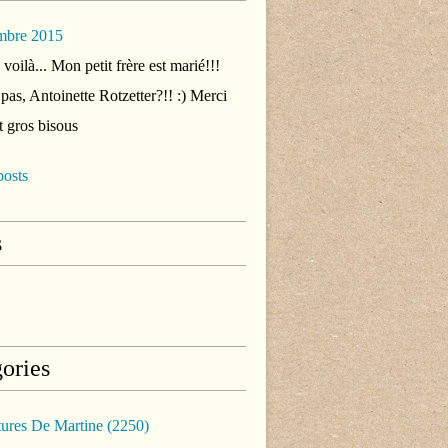
mbre 2015
voilà... Mon petit frère est marié!!!
 pas, Antoinette Rotzetter?!! :) Merci
t gros bisous
posts
s
ories
tures De Martine
(2250)