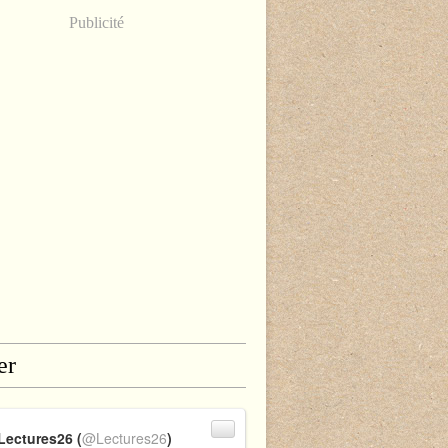
Publicité
er
Lectures26 (
@Lectures26
)