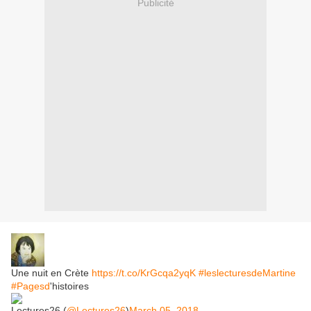
Publicité
Une nuit en Crète
https://t.co/KrGcqa2yqK
#leslecturesdeMartine
#Pagesd
'histoires
Lectures26 (
@Lectures26
)
March 05, 2018