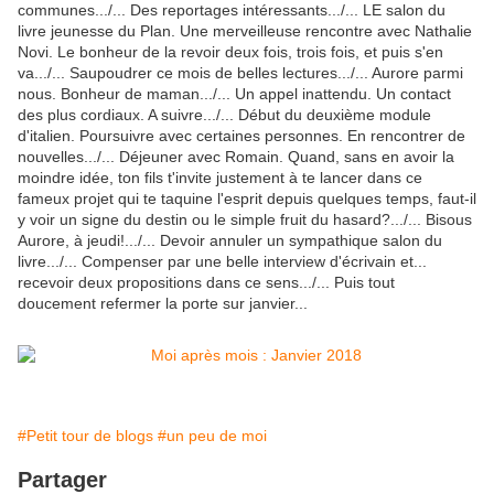
communes.../... Des reportages intéressants.../... LE salon du
livre jeunesse du Plan. Une merveilleuse rencontre avec Nathalie
Novi. Le bonheur de la revoir deux fois, trois fois, et puis s'en
va.../... Saupoudrer ce mois de belles lectures.../... Aurore parmi
nous. Bonheur de maman.../... Un appel inattendu. Un contact
des plus cordiaux. A suivre.../... Début du deuxième module
d'italien. Poursuivre avec certaines personnes. En rencontrer de
nouvelles.../... Déjeuner avec Romain. Quand, sans en avoir la
moindre idée, ton fils t'invite justement à te lancer dans ce
fameux projet qui te taquine l'esprit depuis quelques temps, faut-il
y voir un signe du destin ou le simple fruit du hasard?.../... Bisous
Aurore, à jeudi!.../... Devoir annuler un sympathique salon du
livre.../... Compenser par une belle interview d'écrivain et...
recevoir deux propositions dans ce sens.../... Puis tout
doucement refermer la porte sur janvier...
#Petit tour de blogs
#un peu de moi
Partager