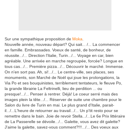
Sur une sympathique proposition de
Moka
.
Nouvelle année, nouveau départ? Qui sait... /... La commencer
en famille. Embrassades. Voeux de santé, de bonheur, de
réussite.../... Direction l'Italie, Turin.../... Voyage en car, bien
agréable. Une arrivée en marche regroupée, forcée? Longue en
tous cas.../... Première pizza.../... Découvrir le marché. Immense.
On n'en sort pas. Ah, si!.../... Le centre-ville, ses places, ses
monuments, son Marché de Noël qui joue les prolongations, la
Via Po et ses bouquinistes, terriblement tentateurs, le fleuve Po,
la grande librairie La Feltrinelli, lieu de perdition ... ou
presque!.../... Penser à rentrer. Déjà! Le coeur serré mais des
images plein la tête.../... Réserver de suite une chambre pour le
Salon du livre de Turin en mai. Le plus grand d'Italie, parait-
il.../...L'heure de retourner au travail.../... Un p'tit resto pour se
remettre dans le bain. Joie de revoir Stella.../...Le 6e Prix littéraire
de La Passerelle se dévoile.../... Galette, vous avez dit galette?
J'aime la galette, savez-vous comment?!!!.../... Des voeux aux