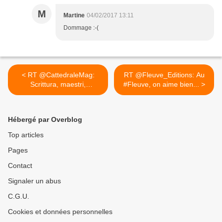
M
Martine
04/02/2017 13:11
Dommage :-(
< RT @CattedraleMag:
RT @Fleuve_Editions: Au
Scrittura, maestri,
#Fleuve, on aime bien... >
riflessioni...
Hébergé par Overblog
Top articles
Pages
Contact
Signaler un abus
C.G.U.
Cookies et données personnelles