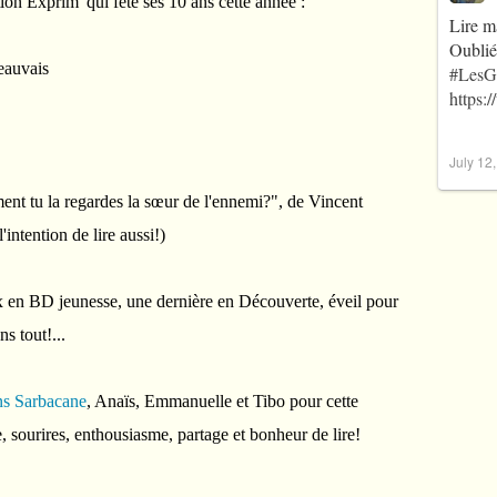
ion Exprim' qui fête ses 10 ans cette année :
Lire m
Oublié
eauvais
#LesG
https:
July 12
nt tu la regardes la sœur de l'ennemi?", de Vincent
'intention de lire aussi!)
 en BD jeunesse, une dernière en Découverte, éveil pour
ns tout!...
ons Sarbacane
, Anaïs, Emmanuelle et Tibo pour cette
, sourires, enthousiasme, partage et bonheur de lire!