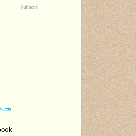
Publicité
tweets
book