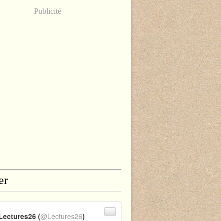
Publicité
er
Lectures26 (
@Lectures26
)