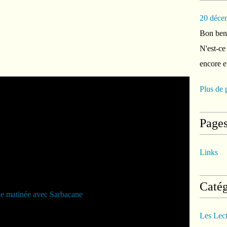
20 déce
Bon ben 
N'est-ce
encore e
Plus de 
Page
Links
Catég
Les Lec