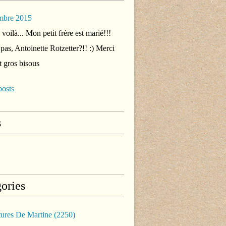
mbre 2015
voilà... Mon petit frère est marié!!!
 pas, Antoinette Rotzetter?!! :) Merci
t gros bisous
posts
s
ories
tures De Martine
(2250)