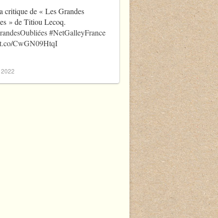
a critique de « Les Grandes
es » de Titiou Lecoq.
randesOubliées
#NetGalleyFrance
//t.co/CwGN09HtqI
, 2022