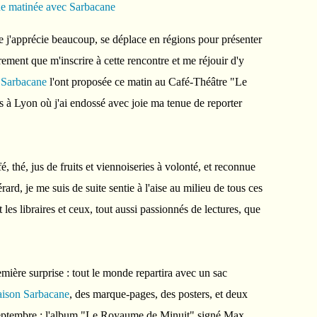
e j'apprécie beaucoup, se déplace en régions pour présenter
utrement que m'inscrire à cette rencontre et me réjouir d'y
s Sarbacane
l'ont proposée ce matin au Café-Théâtre "Le
à Lyon où j'ai endossé avec joie ma tenue de reporter
 thé, jus de fruits et viennoiseries à volonté, et reconnue
ard, je me suis de suite sentie à l'aise au milieu de tous ces
 les libraires et ceux, tout aussi passionnés de lectures, que
emière surprise : tout le monde repartira avec un sac
aison Sarbacane
, des marque-pages, des posters, et deux
e septembre : l'album "Le Royaume de Minuit" signé Max