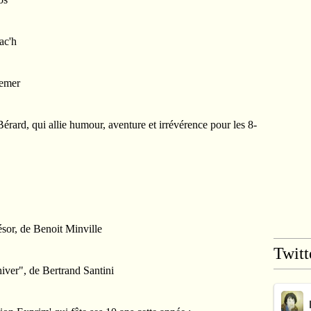
ac'h
remer
érard, qui allie humour, aventure et irrévérence pour les 8-
sor, de Benoit Minville
Twitt
hiver", de Bertrand Santini