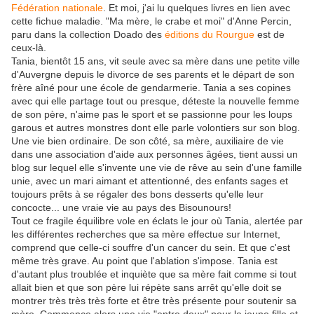
Fédération nationale
. Et moi, j'ai lu quelques livres en lien avec
cette fichue maladie. "Ma mère, le crabe et moi" d'Anne Percin,
paru dans la collection Doado des
éditions du Rourgue
est de
ceux-là.
Tania, bientôt 15 ans, vit seule avec sa mère dans une petite ville
d'Auvergne depuis le divorce de ses parents et le départ de son
frère aîné pour une école de gendarmerie. Tania a ses copines
avec qui elle partage tout ou presque, déteste la nouvelle femme
de son père, n'aime pas le sport et se passionne pour les loups
garous et autres monstres dont elle parle volontiers sur son blog.
Une vie bien ordinaire. De son côté, sa mère, auxiliaire de vie
dans une association d'aide aux personnes âgées, tient aussi un
blog sur lequel elle s'invente une vie de rêve au sein d'une famille
unie, avec un mari aimant et attentionné, des enfants sages et
toujours prêts à se régaler des bons desserts qu'elle leur
concocte... une vraie vie au pays des Bisounours!
Tout ce fragile équilibre vole en éclats le jour où Tania, alertée par
les différentes recherches que sa mère effectue sur Internet,
comprend que celle-ci souffre d'un cancer du sein. Et que c'est
même très grave. Au point que l'ablation s'impose. Tania est
d'autant plus troublée et inquiète que sa mère fait comme si tout
allait bien et que son père lui répète sans arrêt qu'elle doit se
montrer très très très forte et être très présente pour soutenir sa