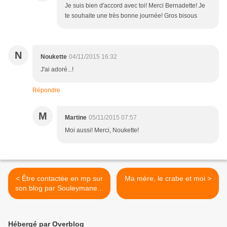
Je suis bien d'accord avec toi! Merci Bernadette! Je
te souhaite une très bonne journée! Gros bisous
N
Noukette
04/11/2015 16:32
J'ai adoré...!
Répondre
M
Martine
05/11/2015 07:57
Moi aussi! Merci, Noukette!
< Être contactée en mp sur
Ma mère, le crabe et moi >
son blog par Souleymane...
Hébergé par Overblog