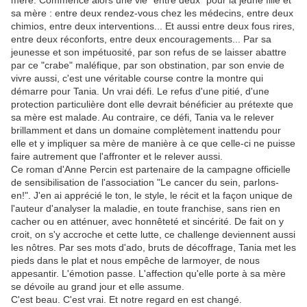
mère. Commence alors une vie "entre deux" pour la jeune fille et
sa mère : entre deux rendez-vous chez les médecins, entre deux
chimios, entre deux interventions... Et aussi entre deux fous rires,
entre deux réconforts, entre deux encouragements... Par sa
jeunesse et son impétuosité, par son refus de se laisser abattre
par ce "crabe" maléfique, par son obstination, par son envie de
vivre aussi, c'est une véritable course contre la montre qui
démarre pour Tania. Un vrai défi. Le refus d'une pitié, d'une
protection particulière dont elle devrait bénéficier au prétexte que
sa mère est malade. Au contraire, ce défi, Tania va le relever
brillamment et dans un domaine complètement inattendu pour
elle et y impliquer sa mère de manière à ce que celle-ci ne puisse
faire autrement que l'affronter et le relever aussi.
Ce roman d'Anne Percin est partenaire de la campagne officielle
de sensibilisation de l'association "Le cancer du sein, parlons-
en!". J'en ai apprécié le ton, le style, le récit et la façon unique de
l'auteur d'analyser la maladie, en toute franchise, sans rien en
cacher ou en atténuer, avec honnêteté et sincérité. De fait on y
croit, on s'y accroche et cette lutte, ce challenge deviennent aussi
les nôtres. Par ses mots d'ado, bruts de décoffrage, Tania met les
pieds dans le plat et nous empêche de larmoyer, de nous
appesantir. L'émotion passe. L'affection qu'elle porte à sa mère
se dévoile au grand jour et elle assume.
C'est beau. C'est vrai. Et notre regard en est changé.