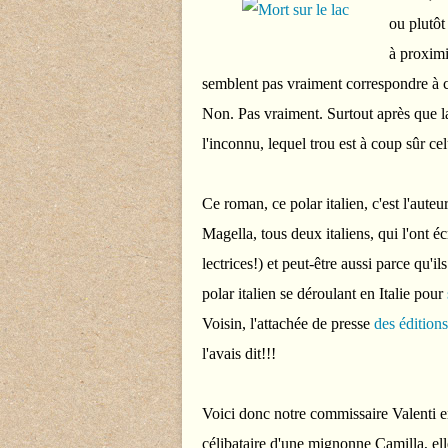
ou plutôt
à proximi
semblent pas vraiment correspondre à c
Non. Pas vraiment. Surtout après que la
l'inconnu, lequel trou est à coup sûr ce
Ce roman, ce polar italien, c'est l'au
Magella, tous deux italiens, qui l'ont éc
lectrices!) et peut-être aussi parce qu'i
polar italien se déroulant en Italie pour
Voisin, l'attachée de presse
des éditio
l'avais dit!!!
Voici donc notre commissaire Valenti 
célibataire d'une mignonne Camilla, el