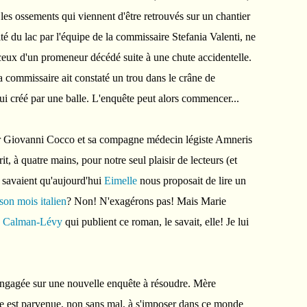
 les ossements qui viennent d'être retrouvés sur un chantier
té du lac par l'équipe de la commissaire Stefania Valenti, ne
eux d'un promeneur décédé suite à une chute accidentelle.
 commissaire ait constaté un trou dans le crâne de
lui créé par une balle. L'enquête peut alors commencer...
teur Giovanni Cocco et sa compagne médecin légiste Amneris
rit, à quatre mains, pour notre seul plaisir de lecteurs (et
ls savaient qu'aujourd'hui
Eimelle
nous proposait de lire un
son mois italien
? Non! N'exagérons pas! Mais Marie
ns Calman-Lévy
qui publient ce roman, le savait, elle! Je lui
engagée sur une nouvelle enquête à résoudre. Mère
le est parvenue, non sans mal, à s'imposer dans ce monde