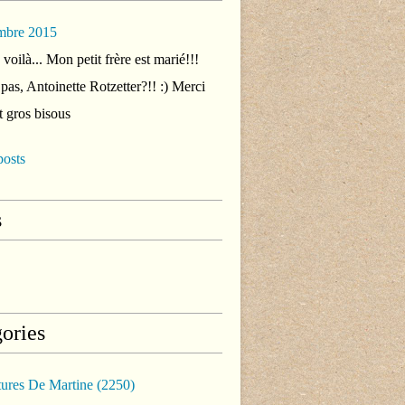
mbre 2015
voilà... Mon petit frère est marié!!!
 pas, Antoinette Rotzetter?!! :) Merci
t gros bisous
posts
s
ories
tures De Martine
(2250)