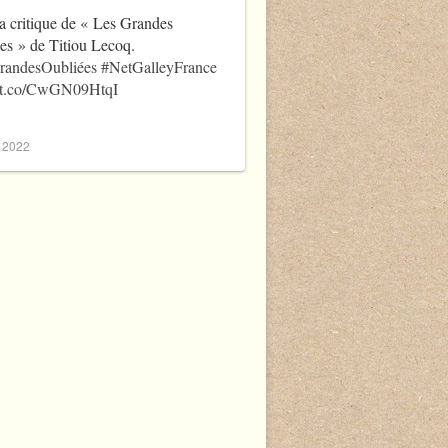
a critique de « Les Grandes
es » de Titiou Lecoq.
randesOubliées
#NetGalleyFrance
//t.co/CwGN09HtqI
, 2022