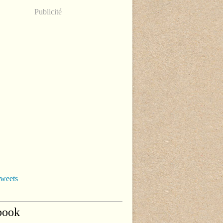
Publicité
tweets
book