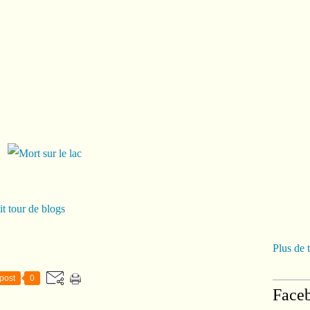
it tour de blogs
Plus de 
post
0
Face