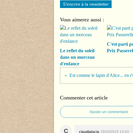
S'inscrire à la newsletter
Vous aimerez aussi :
C'est parti p
Le reflet du soleil
Prix Passerel
dans un morceau
d'enfance
Est comme le lapin d'Alice... en r't
Commenter cet article
Ajouter un commentaire
C
claudialucia
19/10/2015 13:43