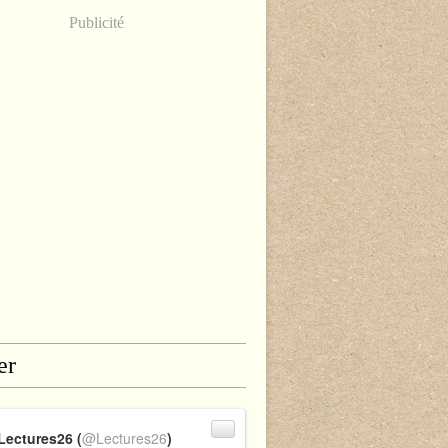
Publicité
er
Lectures26 (
@Lectures26
)