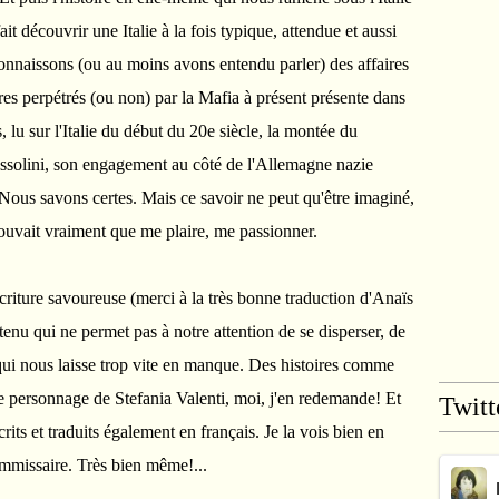
t découvrir une Italie à la fois typique, attendue et aussi
connaissons (ou au moins avons entendu parler) des affaires
es perpétrés (ou non) par la Mafia à présent présente dans
 lu sur l'Italie du début du 20e siècle, la montée du
ssolini, son engagement au côté de l'Allemagne nazie
ous savons certes. Mais ce savoir ne peut qu'être imaginé,
ouvait vraiment que me plaire, me passionner.
écriture savoureuse (merci à la très bonne traduction d'Anaïs
nu qui ne permet pas à notre attention de se disperser, de
t qui nous laisse trop vite en manque. Des histoires comme
ce personnage de Stefania Valenti, moi, j'en redemande! Et
Twitt
rits et traduits également en français. Je la vois bien en
ommissaire. Très bien même!...