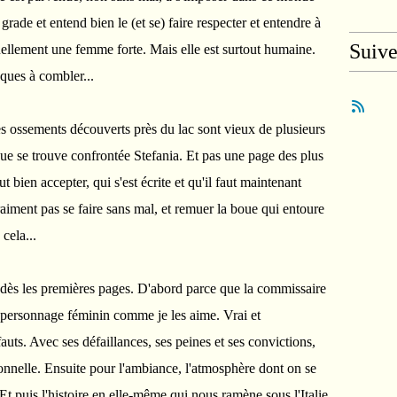
grade et entend bien le (et se) faire respecter et entendre à
Suiv
ituellement une femme forte. Mais elle est surtout humaine.
nques à combler...
es ossements découverts près du lac sont vieux de plusieurs
que se trouve confrontée Stefania. Et pas une page des plus
 bien accepter, qui s'est écrite et qu'il faut maintenant
raiment pas se faire sans mal, et remuer la boue qui entoure
cela...
 dès les premières pages. D'abord parce que la commissaire
Un personnage féminin comme je les aime. Vrai et
fauts. Avec ses défaillances, ses peines et ses convictions,
ionnelle. Ensuite pour l'ambiance, l'atmosphère dont on se
 Et puis l'histoire en elle-même qui nous ramène sous l'Italie