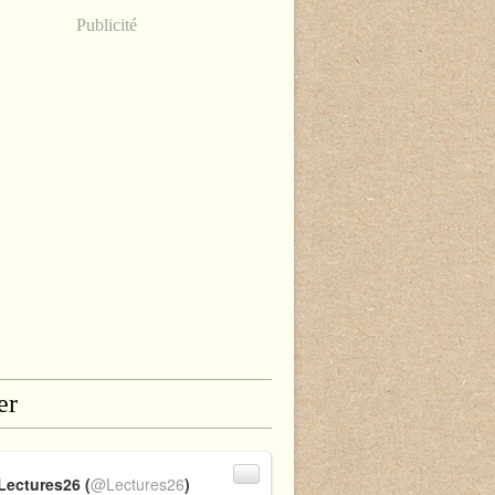
Publicité
er
Lectures26 (
@Lectures26
)