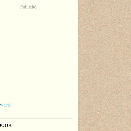
Publicité
tweets
book