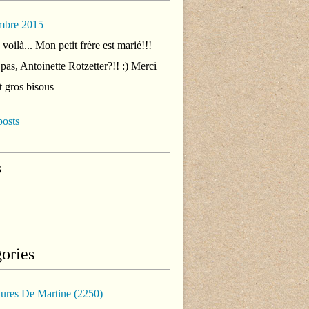
mbre 2015
voilà... Mon petit frère est marié!!!
 pas, Antoinette Rotzetter?!! :) Merci
t gros bisous
posts
s
ories
tures De Martine
(2250)