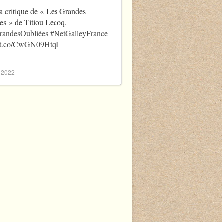
a critique de « Les Grandes
es » de Titiou Lecoq.
randesOubliées
#NetGalleyFrance
//t.co/CwGN09HtqI
, 2022